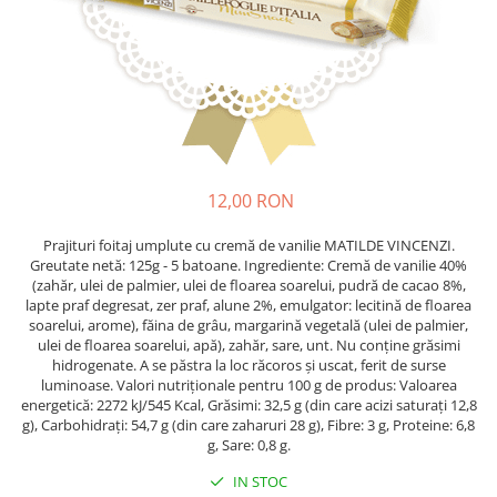
Crapate
Hartie igienica
Geluri de dus pentru Barbati si
Fructe si legume din Italia
Femei din Italia
Solutii curatat suprafete baie
Sosuri Italiene
Spumant de baie
Solutii anticalcar
Sosuri de rosii si pasta de tomate
Sapun Lichid sau Solid
Igiena casei
Antibacterian Pentru Fata sau
Sosuri paste
Solutie curatat geamuri
Maini
Servetele umede, nazale
Produse proaspete
Degresant mobila
Parfumuri Italiene
Blaturi de pizza
Degresant universal
Produse Igiena Dentara
12,00 RON
Branzeturi italiene
Parfum, odorizant camera
Pasta de dinti
Mezeluri italiene
Detergenti pardoseli
Prajituri foitaj umplute cu cremă de vanilie MATILDE VINCENZI.
Periute de Dinti
Dulciuri italiene
Greutate netă: 125g - 5 batoane. Ingrediente: Cremă de vanilie 40%
Solutii anti insecte
(zahăr, ulei de palmier, ulei de floarea soarelui, pudră de cacao 8%,
Apa de Gura
Biscuiti italieni
lapte praf degresat, zer praf, alune 2%, emulgator: lecitină de floarea
Igiena intima
Prajituri, napolitane, cornuri
soarelui, arome), făina de grâu, margarină vegetală (ulei de palmier,
ulei de floarea soarelui, apă), zahăr, sare, unt. Nu conține grăsimi
italiene
Absorbante
hidrogenate. A se păstra la loc răcoros și uscat, ferit de surse
Bomboane italiene
Geluri intime
luminoase. Valori nutriționale pentru 100 g de produs: Valoarea
Ciocolata italiana
energetică: 2272 kJ/545 Kcal, Grăsimi: 32,5 g (din care acizi saturați 12,8
g), Carbohidrați: 54,7 g (din care zaharuri 28 g), Fibre: 3 g, Proteine: 6,8
Snacksuri italiene
g, Sare: 0,8 g.
Cafea italiana
IN STOC
Bauturi italiene