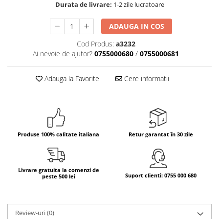
Durata de livrare:
1-2 zile lucratoare
Bere italiana
ADAUGA IN COS
Vinuri italiene
Bauturi aperitive, alcoolice
Cod Produs:
a3232
Apa italiana
Ai nevoie de ajutor?
0755000680
/
0755000681
Sucuri si bauturi racoritoare
Ceai
Adauga la Favorite
Cere informatii
Panettone cozonac italian,
Pandoro si Balocco
Produse fara gluten
Produse de panificatie
Produse 100% calitate italiana
Retur garantat în 30 zile
Produse de patiserie
Livrare gratuita la comenzi de
Suport clienti: 0755 000 680
peste 500 lei
Review-uri
(0)