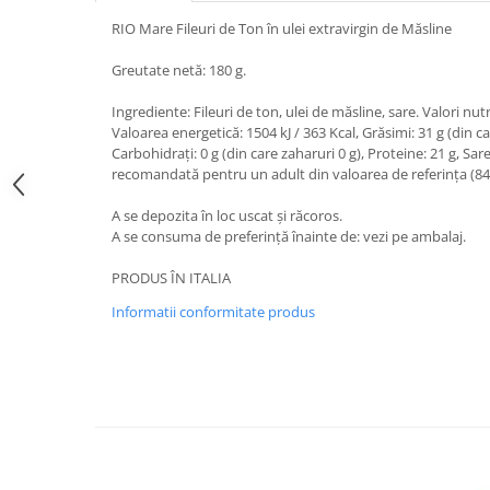
RIO Mare Fileuri de Ton în ulei extravirgin de Măsline
Bere italiana
Vinuri italiene
Greutate netă: 180 g.
Bauturi aperitive, alcoolice
Ingrediente: Fileuri de ton, ulei de măsline, sare. Valori nu
Apa italiana
Valoarea energetică: 1504 kJ / 363 Kcal, Grăsimi: 31 g (din car
Sucuri si bauturi racoritoare
Carbohidrați: 0 g (din care zaharuri 0 g), Proteine: 21 g, Sar
recomandată pentru un adult din valoarea de referința (84
Ceai
Panettone cozonac italian,
A se depozita în loc uscat și răcoros.
Pandoro si Balocco
A se consuma de preferință înainte de: vezi pe ambalaj.
Produse fara gluten
PRODUS ÎN ITALIA
Produse de panificatie
Informatii conformitate produs
Produse de patiserie