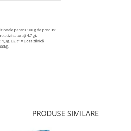
triționale pentru 100 g de produs:
e acizi saturați 4,7 g),
e: 1,3g. DZR* = Doza zilnică
00kJ).
PRODUSE SIMILARE