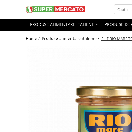
Produse alimentare italiene
Produse de curatenie
Ingrijire personala
PRODUSE ALIMENTARE ITALIENE
PRODUSE DE 
Ingrediente culinare italiene
Spalare si intretinere rufe
Ingrijirea tenului
Home /
Produse alimentare italiene /
FILE RIO MARE 
Ulei de masline italian
Balsam de Rufe
Creme de fata
Otet balsamic
Detergent rufe
Spuma, sapun gel de ras
Zahar si Indulcitori
Solutii profesionale de scos pete
Dischete demachiante
Condimente si ierburi italiene
Produse curatenie bucatarie
Produse pentru Ingrijirea Parului
Faina italiana
Detergent de Vase
Sampon de par
Orez
Degresant bucatarie
Balsam, masca de par
Conserve italiene
Bureti de vase, lavete
Fixativ Par
Conserve de legume
Servetele de masa role prosoape
Igiena corpului
de bucatarie din hartie
Conserve de carne
Deodorant, antiperspirant
Solutie curatat inox
Conserve de peste
Creme de corp
Produse curatenie baie
Dulceata, Miere, Compot
Crema de Maini Hidratanta
Odorizante de Baie
Reparatoare Pentru Maini Uscate si
Paste italiene