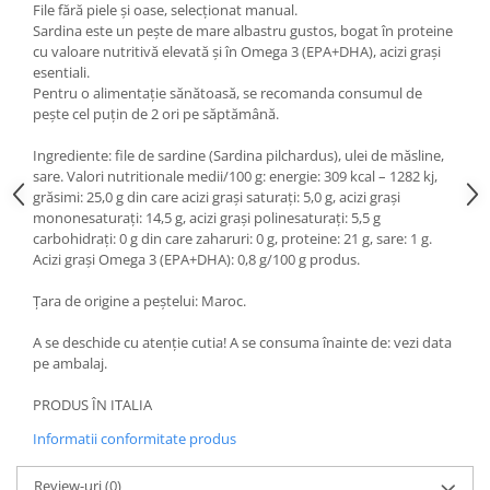
File fără piele și oase, selecționat manual.
Sardina este un pește de mare albastru gustos, bogat în proteine
cu valoare nutritivă elevată și în Omega 3 (EPA+DHA), acizi grași
esentiali.
Pentru o alimentație sănătoasă, se recomanda consumul de
pește cel puțin de 2 ori pe săptămână.
Ingrediente: file de sardine (Sardina pilchardus), ulei de măsline,
sare. Valori nutritionale medii/100 g: energie: 309 kcal – 1282 kj,
grăsimi: 25,0 g din care acizi grași saturați: 5,0 g, acizi grași
mononesaturați: 14,5 g, acizi grași polinesaturați: 5,5 g
carbohidrați: 0 g din care zaharuri: 0 g, proteine: 21 g, sare: 1 g.
Acizi grași Omega 3 (EPA+DHA): 0,8 g/100 g produs.
Țara de origine a peștelui: Maroc.
A se deschide cu atenție cutia! A se consuma înainte de: vezi data
pe ambalaj.
PRODUS ÎN ITALIA
Informatii conformitate produs
Review-uri
(0)