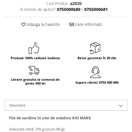
Cod Produs:
a2020
Bere italiana
Ai nevoie de ajutor?
0755000680
/
0755000681
Vinuri italiene
Adauga la Favorite
Cere informatii
Bauturi aperitive, alcoolice
Apa italiana
Sucuri si bauturi racoritoare
Ceai
Panettone cozonac italian,
Produse 100% calitate italiana
Retur garantat în 30 zile
Pandoro si Balocco
Produse fara gluten
Produse de panificatie
Livrare gratuita la comenzi de
Suport clienti: 0755 000 680
peste 500 lei
Produse de patiserie
Descriere
File de sardine în ulei de măsline RIO MARE
Greutate netă: 105 g (scurs 80 g).