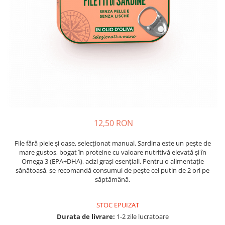
Crapate
Hartie igienica
Geluri de dus pentru Barbati si
Fructe si legume din Italia
Femei din Italia
Solutii curatat suprafete baie
Sosuri Italiene
Spumant de baie
Solutii anticalcar
Sosuri de rosii si pasta de tomate
Sapun Lichid sau Solid
Igiena casei
Antibacterian Pentru Fata sau
Sosuri paste
Solutie curatat geamuri
Maini
Servetele umede, nazale
Produse proaspete
Degresant mobila
Parfumuri Italiene
Blaturi de pizza
Degresant universal
Produse Igiena Dentara
Branzeturi italiene
Parfum, odorizant camera
Pasta de dinti
Mezeluri italiene
Detergenti pardoseli
Periute de Dinti
Dulciuri italiene
12,50 RON
Solutii anti insecte
Apa de Gura
Biscuiti italieni
File fără piele și oase, selecționat manual. Sardina este un pește de
Igiena intima
Prajituri, napolitane, cornuri
mare gustos, bogat în proteine cu valoare nutritivă elevată și în
italiene
Absorbante
Omega 3 (EPA+DHA), acizi grași esențiali. Pentru o alimentație
Bomboane italiene
sănătoasă, se recomandă consumul de pește cel putin de 2 ori pe
Geluri intime
săptămână.
Ciocolata italiana
Snacksuri italiene
STOC EPUIZAT
Cafea italiana
Durata de livrare:
1-2 zile lucratoare
Bauturi italiene