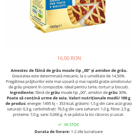
Crapate
Hartie igienica
Geluri de dus pentru Barbati si
Fructe si legume din Italia
Femei din Italia
Solutii curatat suprafete baie
Sosuri Italiene
Spumant de baie
Solutii anticalcar
Sosuri de rosii si pasta de tomate
Sapun Lichid sau Solid
Igiena casei
Antibacterian Pentru Fata sau
Sosuri paste
Solutie curatat geamuri
Maini
Servetele umede, nazale
Produse proaspete
Degresant mobila
Parfumuri Italiene
Blaturi de pizza
Degresant universal
Produse Igiena Dentara
Branzeturi italiene
16,00 RON
Parfum, odorizant camera
Pasta de dinti
Mezeluri italiene
Detergenti pardoseli
A
mestec de făină de grâu moale tip „00” și amidon de grâu.
Periute de Dinti
Dulciuri italiene
Solutii anti insecte
Greutatea este determinată mecanic, la o umiditate de 14,50%.
Apa de Gura
Biscuiti italieni
Pregătirea prăjiturilor este mai ușoară și mai rapidă grație amidonului
de grâu prezent în compoziție. Ideal pentru tarte, torturi și biscuiți.
Igiena intima
Prajituri, napolitane, cornuri
Ingrediente:
făină de
grâu
moale tip „00”, amidon de
grâu
30%.
italiene
Absorbante
Poate să conțină urme de
soia.
Valori nutriționale medii/ 100 g
Bomboane italiene
de produs:
energie: 1495 kj – 353 kcal, grăsimi: 1,5 g din care acizi grași
Geluri intime
saturați: 0,3 g, carbohidrați: 76,5 g din care zaharuri: 1,0 g, fibre: 2,5 g,
Ciocolata italiana
proteine: 7,0 g, sare: 0,006 g. A se păstra la loc răcoros și uscat.
Snacksuri italiene
IN STOC
Cafea italiana
Durata de livrare:
1-2 zile lucratoare
Bauturi italiene