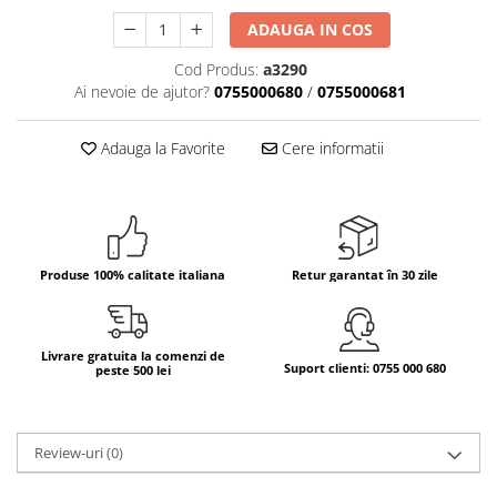
ADAUGA IN COS
Bere italiana
Vinuri italiene
Cod Produs:
a3290
Bauturi aperitive, alcoolice
Ai nevoie de ajutor?
0755000680
/
0755000681
Apa italiana
Adauga la Favorite
Cere informatii
Sucuri si bauturi racoritoare
Ceai
Panettone cozonac italian,
Pandoro si Balocco
Produse fara gluten
Produse 100% calitate italiana
Retur garantat în 30 zile
Produse de panificatie
Produse de patiserie
Livrare gratuita la comenzi de
Suport clienti: 0755 000 680
peste 500 lei
Review-uri
(0)