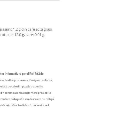
grăsimi: 1,2 g din care acizi grași
roteine: 12,0 g, sare: 0,01 g.
cter informativ
și
pot diferi fa
ț
ă
de
a actual
ă
a produselor. Designul, culorile,
e fa
ță
de cele din pozele de pe site.
nd fi schimbate f
ă
r
ă
în
ș
tiin
ț
are prealabil
ă
rezentare, fotografie sau descriere nu oblig
ă
str
ăduim să actualizăm în cel mai scurt