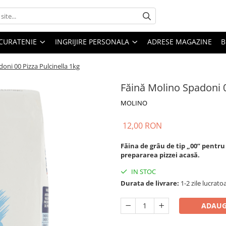
CURATENIE
INGRIJIRE PERSONALA
ADRESE MAGAZINE
B
oni 00 Pizza Pulcinella 1kg
Făină Molino Spadoni 0
MOLINO
12,00 RON
Făina de grâu de tip „00” pent
prepararea pizzei acasă.
IN STOC
Durata de livrare:
1-2 zile lucrato
ADAUG