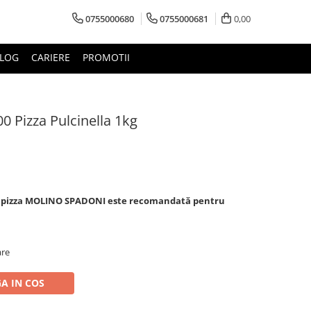
0755000680
0755000681
0,00
LOG
CARIERE
PROMOTII
0 Pizza Pulcinella 1kg
ru pizza MOLINO SPADON
I este recomandată pentru
are
A IN COS