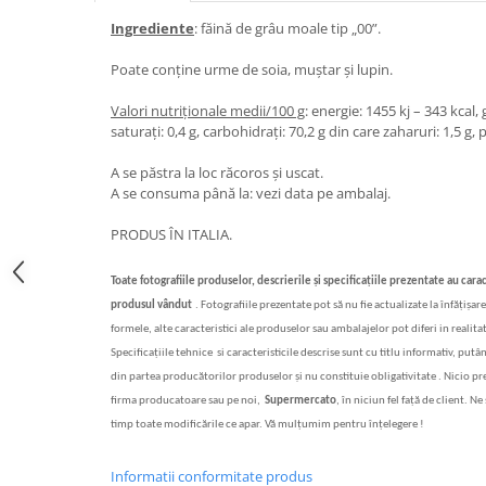
Ingrediente
: făină de grâu moale tip „00”.
Bere italiana
Vinuri italiene
Poate conține urme de soia, muștar și lupin.
Bauturi aperitive, alcoolice
Valori nutriționale medii/100 g
: energie: 1455 kj – 343 kcal, 
Apa italiana
saturați: 0,4 g, carbohidrați: 70,2 g din care zaharuri: 1,5 g, p
Sucuri si bauturi racoritoare
A se păstra la loc răcoros și uscat.
Ceai
A se consuma până la: vezi data pe ambalaj.
Panettone cozonac italian,
Pandoro si Balocco
PRODUS ÎN ITALIA.
Produse fara gluten
Toate fotografiile produselor, descrierile
și specificațiile
prezentate au cara
Produse de panificatie
produsul vândut
.
Fotografiile prezentate pot s
ă
nu fie actualizate la înf
ăț
i
ș
are
Produse de patiserie
formele, alte caracteristici ale produselor sau ambalajelor pot diferi in realitat
Specifica
ț
iile tehnice si caracteristicile descrise sunt cu titlu informativ, putâ
din partea produc
ă
torilor produselor
ș
i nu constituie obligativitate . Nicio p
firma producatoare sau pe noi,
Supermercato
, în niciun fel fa
ță
de client. Ne 
timp toate modificările ce apar. Vă mulțumim pentru înțelegere !
Informatii conformitate produs