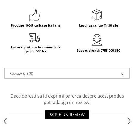
Bere italiana
Vinuri italiene
Bauturi aperitive, alcoolice
Produse 100% calitate italiana
Retur garantat în 30 zile
Apa italiana
Sucuri si bauturi racoritoare
Livrare gratuita la comenzi de
Ceai
Suport clienti: 0755 000 680
peste 500 lei
Panettone cozonac italian,
Pandoro si Balocco
Produse fara gluten
Review-uri
(0)
Produse de panificatie
Produse de patiserie
Daca doresti sa iti exprimi parerea despre acest produs
poti adauga un review.
SCRIE UN REVIEW