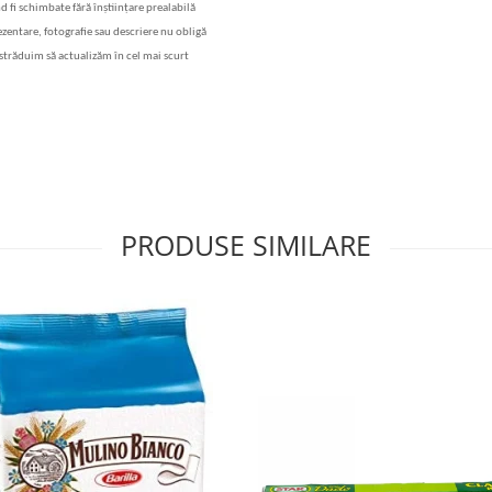
nd fi schimbate f
ă
r
ă
în
ș
tiin
ț
are prealabil
ă
rezentare, fotografie sau descriere nu oblig
ă
str
ăduim să actualizăm în cel mai scurt
PRODUSE SIMILARE