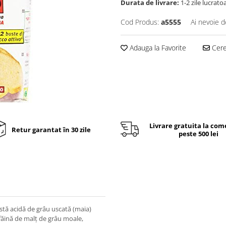
Durata de livrare:
1-2 zile lucrato
Cod Produs:
a5555
Ai nevoie d
Adauga la Favorite
Cere 
Livrare gratuita la com
Retur garantat în 30 zile
peste 500 lei
stă acidă de grâu uscată (maia)
, făină de malț de grâu moale,