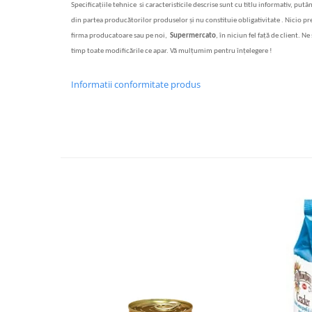
Specifica
ț
iile tehnice si caracteristicile descrise sunt cu titlu informativ, putâ
din partea produc
ă
torilor produselor
ș
i nu constituie obligativitate . Nicio p
firma producatoare sau pe noi,
Supermercato
, în niciun fel fa
ță
de client. Ne 
timp toate modificările ce apar. Vă mulțumim pentru înțelegere !
Informatii conformitate produs