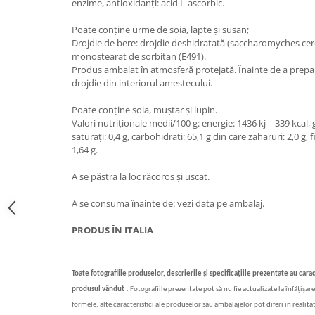
enzime, antioxidanți: acid L-ascorbic.
Bere italiana
Poate conține urme de soia, lapte și susan;
Vinuri italiene
Drojdie de bere: drojdie deshidratată (saccharomyches cer
monostearat de sorbitan (E491).
Bauturi aperitive, alcoolice
Produs ambalat în atmosferă protejată. Înainte de a prepara
Apa italiana
drojdie din interiorul amestecului.
Sucuri si bauturi racoritoare
Poate conține soia, muștar și lupin.
Ceai
Valori nutriționale medii/100 g: energie: 1436 kj – 339 kcal, g
Panettone cozonac italian,
saturați: 0,4 g, carbohidrați: 65,1 g din care zaharuri: 2,0 g, f
Pandoro si Balocco
1,64 g.
Produse fara gluten
A se păstra la loc răcoros și uscat.
Produse de panificatie
A se consuma înainte de: vezi data pe ambalaj.
Produse de patiserie
PRODUS ÎN ITALIA
Toate fotografiile produselor, descrierile
și specificațiile
prezentate au cara
produsul vândut
.
Fotografiile prezentate pot s
ă
nu fie actualizate la înf
ăț
i
ș
are
formele, alte caracteristici ale produselor sau ambalajelor pot diferi in realitat