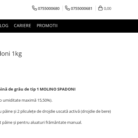
0755000680
0755000681
0,00
LOG
CARIERE
PROMOTII
doni 1kg
ăină de grâu de tip 1 MOLINO SPADONI
 o umiditate maximă 15,50%).
pâine și 2 pliculețe de drojdie uscată activă (drojdie de bere)
 pâine și pentru aluaturi frământate manual.