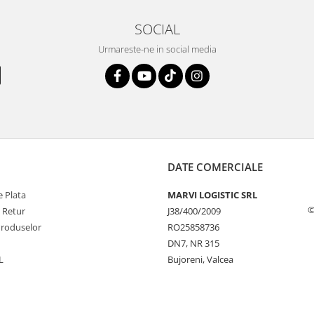
SOCIAL
Urmareste-ne in social media
DATE COMERCIALE
 Plata
MARVI LOGISTIC SRL
©
e Retur
J38/400/2009
Produselor
RO25858736
DN7, NR 315
L
Bujoreni, Valcea