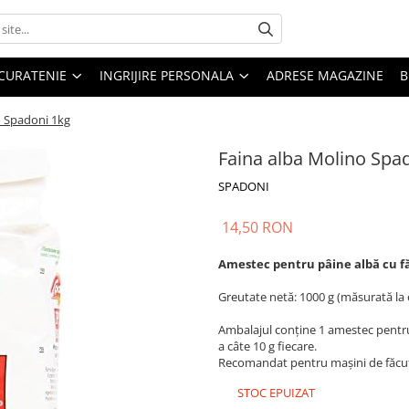
CURATENIE
INGRIJIRE PERSONALA
ADRESE MAGAZINE
B
o Spadoni 1kg
Faina alba Molino Spa
SPADONI
14,50 RON
Amestec pentru pâine albă cu f
Greutate netă: 1000 g (măsurată la
Ambalajul conține 1 amestec pentru 
a câte 10 g fiecare.
Recomandat pentru mașini de făcut
STOC EPUIZAT