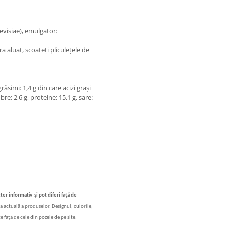
evisiae), emulgator:
 aluat, scoateți pliculețele de
răsimi: 1,4 g din care acizi grași
ibre: 2,6 g, proteine: 15,1 g, sare:
cter informativ
și
pot diferi fa
ț
ă
de
a actual
ă
a produselor. Designul, culorile,
e fa
ță
de cele din pozele de pe site.