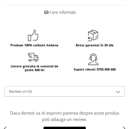
Bere italiana
Cere informatii
Vinuri italiene
Bauturi aperitive, alcoolice
Apa italiana
Sucuri si bauturi racoritoare
Produse 100% calitate italiana
Retur garantat în 30 zile
Ceai
Panettone cozonac italian,
Pandoro si Balocco
Livrare gratuita la comenzi de
Produse fara gluten
Suport clienti: 0755 000 680
peste 500 lei
Produse de panificatie
Produse de patiserie
Review-uri
(0)
Daca doresti sa iti exprimi parerea despre acest produs
poti adauga un review.