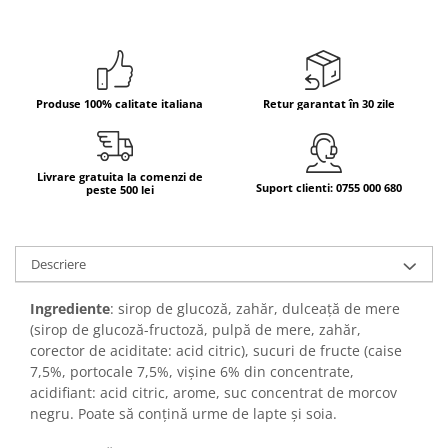
Bere italiana
Vinuri italiene
Bauturi aperitive, alcoolice
Produse 100% calitate italiana
Retur garantat în 30 zile
Apa italiana
Sucuri si bauturi racoritoare
Ceai
Livrare gratuita la comenzi de
Panettone cozonac italian,
Suport clienti: 0755 000 680
peste 500 lei
Pandoro si Balocco
Produse fara gluten
Descriere
Produse de panificatie
Produse de patiserie
Ingrediente
: sirop de glucoză, zahăr, dulceață de mere
(sirop de glucoză-fructoză, pulpă de mere, zahăr,
corector de aciditate: acid citric), sucuri de fructe (caise
7,5%, portocale 7,5%, vișine 6% din concentrate,
acidifiant: acid citric, arome, suc concentrat de morcov
negru. Poate să conțină urme de lapte și soia.