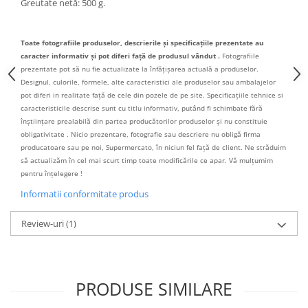
Greutate netă: 500 g.
Toate fotografiile produselor, descrierile și specificațiile prezentate au
caracter informativ și pot diferi față de produsul vândut .
Fotografiile
prezentate pot să nu fie actualizate la înfățișarea actuală a produselor.
Designul, culorile, formele, alte caracteristici ale produselor sau ambalajelor
pot diferi in realitate față de cele din pozele de pe site. Specificațiile tehnice si
caracteristicile descrise sunt cu titlu informativ, putând fi schimbate fără
înștiințare prealabilă din partea producătorilor produselor și nu constituie
obligativitate . Nicio prezentare, fotografie sau descriere nu obligă firma
producatoare sau pe noi, Supermercato, în niciun fel față de client. Ne străduim
să actualizăm în cel mai scurt timp toate modificările ce apar. Vă mulțumim
pentru înțelegere !
Informatii conformitate produs
Review-uri
(1)
PRODUSE SIMILARE