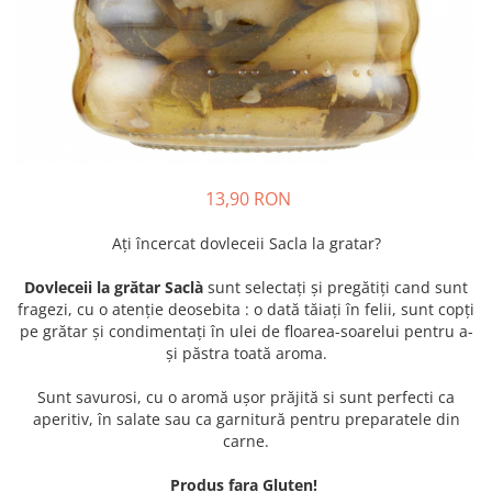
Crapate
Hartie igienica
Geluri de dus pentru Barbati si
Fructe si legume din Italia
Femei din Italia
Solutii curatat suprafete baie
Sosuri Italiene
Spumant de baie
Solutii anticalcar
Sosuri de rosii si pasta de tomate
Sapun Lichid sau Solid
Igiena casei
Antibacterian Pentru Fata sau
Sosuri paste
Solutie curatat geamuri
Maini
Servetele umede, nazale
Produse proaspete
Degresant mobila
Parfumuri Italiene
Blaturi de pizza
Degresant universal
Produse Igiena Dentara
13,90 RON
Branzeturi italiene
Parfum, odorizant camera
Pasta de dinti
Mezeluri italiene
Detergenti pardoseli
Ați încercat dovleceii Sacla la gratar?
Periute de Dinti
Dulciuri italiene
Solutii anti insecte
Apa de Gura
Dovleceii la grătar Saclà
sunt selectați și pregătiți cand sunt
Biscuiti italieni
fragezi, cu o atenție deosebita : o dată tăiați în felii, sunt copți
Igiena intima
Prajituri, napolitane, cornuri
pe grătar și condimentați în ulei de floarea-soarelui pentru a-
italiene
Absorbante
și păstra toată aroma.
Bomboane italiene
Geluri intime
Sunt savurosi, cu o aromă ușor prăjită si sunt perfecti ca
Ciocolata italiana
aperitiv, în salate sau ca garnitură pentru preparatele din
Snacksuri italiene
carne.
Cafea italiana
Produs fara Gluten!
Bauturi italiene