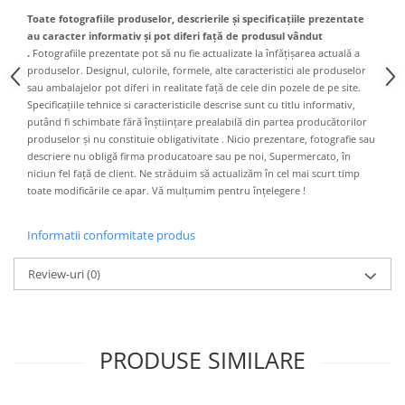
Toate fotografiile produselor, descrierile și specificațiile prezentate
au caracter informativ și pot diferi față de produsul vândut
.
Fotografiile prezentate pot să nu fie actualizate la înfățișarea actuală a
produselor. Designul, culorile, formele, alte caracteristici ale produselor
sau ambalajelor pot diferi in realitate față de cele din pozele de pe site.
Specificațiile tehnice si caracteristicile descrise sunt cu titlu informativ,
putând fi schimbate fără înștiințare prealabilă din partea producătorilor
produselor și nu constituie obligativitate . Nicio prezentare, fotografie sau
descriere nu obligă firma producatoare sau pe noi, Supermercato, în
niciun fel față de client. Ne străduim să actualizăm în cel mai scurt timp
toate modificările ce apar. Vă mulțumim pentru înțelegere !
Informatii conformitate produs
Review-uri
(0)
PRODUSE SIMILARE