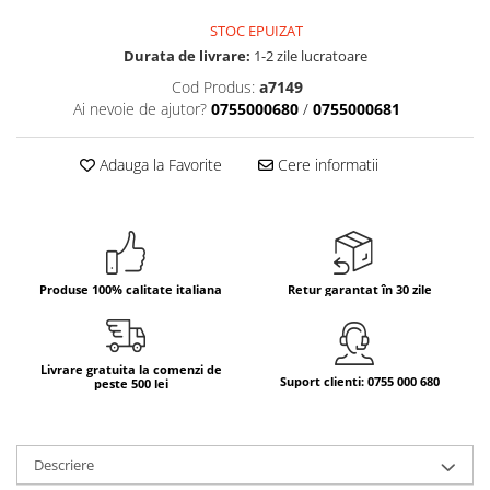
STOC EPUIZAT
Bere italiana
Durata de livrare:
1-2 zile lucratoare
Vinuri italiene
Cod Produs:
a7149
Bauturi aperitive, alcoolice
Ai nevoie de ajutor?
0755000680
/
0755000681
Apa italiana
Sucuri si bauturi racoritoare
Adauga la Favorite
Cere informatii
Ceai
Panettone cozonac italian,
Pandoro si Balocco
Produse fara gluten
Produse 100% calitate italiana
Retur garantat în 30 zile
Produse de panificatie
Produse de patiserie
Livrare gratuita la comenzi de
Suport clienti: 0755 000 680
peste 500 lei
Descriere