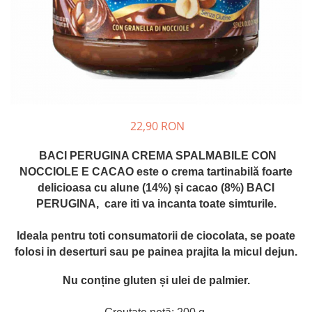
Crapate
Hartie igienica
Geluri de dus pentru Barbati si
Fructe si legume din Italia
Femei din Italia
Solutii curatat suprafete baie
Sosuri Italiene
Spumant de baie
Solutii anticalcar
Sosuri de rosii si pasta de tomate
Sapun Lichid sau Solid
Igiena casei
Antibacterian Pentru Fata sau
Sosuri paste
Solutie curatat geamuri
Maini
Servetele umede, nazale
Produse proaspete
Degresant mobila
Parfumuri Italiene
Blaturi de pizza
Degresant universal
Produse Igiena Dentara
22,90 RON
Branzeturi italiene
Parfum, odorizant camera
Pasta de dinti
Mezeluri italiene
Detergenti pardoseli
BACI PERUGINA CREMA SPALMABILE CON
Periute de Dinti
Dulciuri italiene
Solutii anti insecte
NOCCIOLE E CACAO este o crema tartinabilă foarte
Apa de Gura
Biscuiti italieni
delicioasa cu alune (14%) și cacao (8%) BACI
Igiena intima
Prajituri, napolitane, cornuri
PERUGINA, care iti va incanta toate simturile.
italiene
Absorbante
Bomboane italiene
Ideala pentru toti consumatorii de ciocolata, se poate
Geluri intime
folosi in deserturi sau pe painea prajita la micul dejun.
Ciocolata italiana
Snacksuri italiene
Nu conține gluten și ulei de palmier.
Cafea italiana
Bauturi italiene