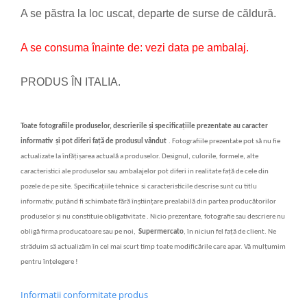
A se păstra la loc uscat, departe de surse de căldură.
A se consuma înainte de: vezi data pe ambalaj.
PRODUS ÎN ITALIA.
Toate fotografiile produselor, descrierile
și specificațiile
prezentate au caracter
informativ
și
pot diferi fa
ț
ă
de produsul vândut
.
Fotografiile prezentate pot s
ă
nu fie
actualizate la înf
ăț
i
ș
area actual
ă
a produselor. Designul, culorile, formele, alte
caracteristici ale produselor sau ambalajelor pot diferi in realitate fa
ță
de cele din
pozele de pe site. Specifica
ț
iile tehnice si caracteristicile descrise sunt cu titlu
informativ, putând fi schimbate f
ă
r
ă
în
ș
tiin
ț
are prealabil
ă
din partea produc
ă
torilor
produselor
ș
i nu constituie obligativitate . Nicio prezentare, fotografie sau descriere nu
oblig
ă
firma producatoare sau pe noi,
Supermercato
, în niciun fel fa
ță
de client. Ne
str
ăduim să actualizăm în cel mai scurt timp toate modificările care apar. Vă mulțumim
pentru înțelegere !
Informatii conformitate produs