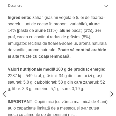
Descriere
Ingrediente:
zahăr, grăsimi vegetale (ulei de floarea-
soarelui, unt de cacao în proporții variabile),
alune
14% [pastă de
alune
(11%),
alune
bucăți (3%)],
zer
praf, cacao cu conținut redus de grăsimi (8%),
emulgator: lecitină de floarea-soarelui, aromă naturală
de vanilie, arome naturale.
Poate să conțină arahide
și alte fructe cu coaja lemnoasă.
Valori nutriționale medii/ 100 g de produs:
energie:
2287 kj – 549 kcal, grăsimi: 34 g din care acizi grași
saturați: 5,8 g, carbohidrați: 53 g din care zaharuri: 52
g, fibre: 3,3 g, proteine: 5,1 g, sare: 0,19 g.
IMPORTANT
: Copiii mici (cu vârsta mai mică de 4 ani)
au o capacitate limitată de a mesteca și s-ar putea
îneca cu alimente de dimensiuni mici.