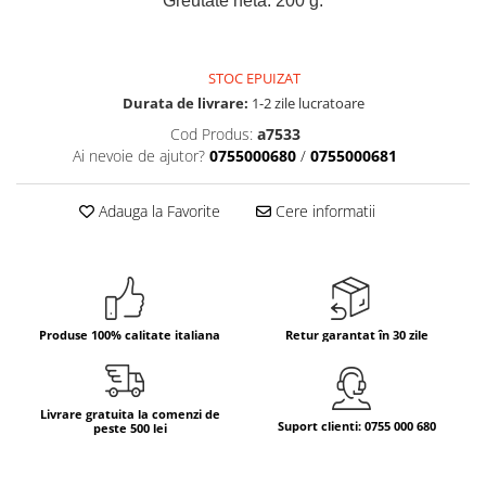
Greutate netă: 200 g.
Bere italiana
Vinuri italiene
STOC EPUIZAT
Bauturi aperitive, alcoolice
Durata de livrare:
1-2 zile lucratoare
Apa italiana
Cod Produs:
a7533
Sucuri si bauturi racoritoare
Ai nevoie de ajutor?
0755000680
/
0755000681
Ceai
Panettone cozonac italian,
Adauga la Favorite
Cere informatii
Pandoro si Balocco
Produse fara gluten
Produse de panificatie
Produse de patiserie
Produse 100% calitate italiana
Retur garantat în 30 zile
Livrare gratuita la comenzi de
Suport clienti: 0755 000 680
peste 500 lei