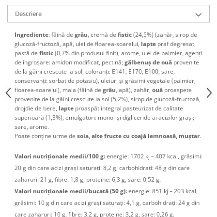
Descriere
Ingrediente
:
f
ăină de
grâu
, cremă de
fistic
(24,5%) (zahăr, sirop de
glucoză-fructoză, apă, ulei de floarea-soarelui,
lapte
praf degresat,
pastă de
fistic
(0,7% din produsul finit), arome, ulei de palmier, agenți
de îngroșare: amidon modificat, pectină;
gălbenuș de ouă
provenite
de la găini crescute la sol, coloranți: E141, E170, E100; sare,
conservanți: sorbat de potasiu), uleiuri și grăsimi vegetale (palmier,
floarea-soarelui), maia (făină de
grâu
, apă
), zahăr,
ouă
proaspete
provenite de la găini crescute la sol
(5,2
%
)
, sirop de glucoză-fructoză,
drojdie de bere,
lapte
proaspăt integral pasteurizat de calitate
superioară (1,3%)
, emulgatori: mono- și digliceride
ai acizilor
grași;
sare, arome.
Poate
conține urme de
soia, alte fructe cu coajă lemnoasă,
muștar
.
Valori nutriționale medii/100 g:
energie: 1702 kj – 407 kcal, grăsimi:
20 g din care acizi grași saturați: 8,2 g, carbohidrați: 48 g din care
zaharuri: 21 g, fibre: 1,8 g, proteine: 6,3 g, sare: 0,52 g.
Valori nutriționale medii/bucată (50 g):
energie: 851 kj – 203 kcal,
grăsimi: 10 g din care acizi grași saturați: 4,1 g, carbohidrați: 24 g din
care zaharuri: 10 g, fibre: 3,2 g, proteine: 3,2 g, sare: 0,26 g.