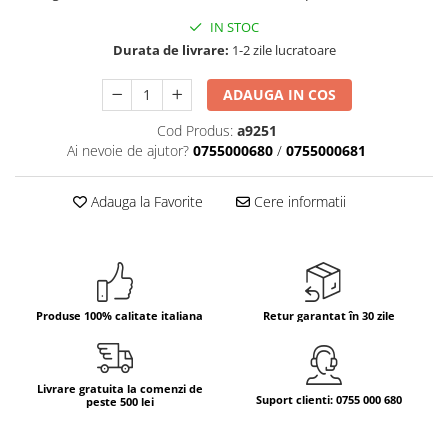
IN STOC
Bere italiana
Durata de livrare:
1-2 zile lucratoare
Vinuri italiene
Bauturi aperitive, alcoolice
ADAUGA IN COS
Apa italiana
Cod Produs:
a9251
Sucuri si bauturi racoritoare
Ai nevoie de ajutor?
0755000680
/
0755000681
Ceai
Panettone cozonac italian,
Adauga la Favorite
Cere informatii
Pandoro si Balocco
Produse fara gluten
Produse de panificatie
Produse de patiserie
Produse 100% calitate italiana
Retur garantat în 30 zile
Livrare gratuita la comenzi de
Suport clienti: 0755 000 680
peste 500 lei