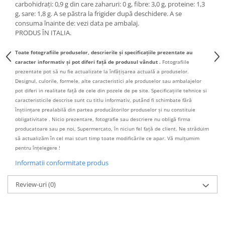
carbohidrați: 0,9 g din care zaharuri: 0 g, fibre: 3,0 g, proteine: 1,3
g, sare: 1,8 g. A se păstra la frigider după deschidere. A se
consuma înainte de: vezi data pe ambalaj.
PRODUS ÎN ITALIA.
Toate fotografiile produselor, descrierile și specificațiile prezentate au
caracter informativ și pot diferi față de produsul vândut .
Fotografiile
prezentate pot să nu fie actualizate la înfățișarea actuală a produselor.
Designul, culorile, formele, alte caracteristici ale produselor sau ambalajelor
pot diferi in realitate față de cele din pozele de pe site. Specificațiile tehnice si
caracteristicile descrise sunt cu titlu informativ, putând fi schimbate fără
înștiințare prealabilă din partea producătorilor produselor și nu constituie
obligativitate . Nicio prezentare, fotografie sau descriere nu obligă firma
producatoare sau pe noi, Supermercato, în niciun fel față de client. Ne străduim
să actualizăm în cel mai scurt timp toate modificările ce apar. Vă mulțumim
pentru înțelegere !
Informatii conformitate produs
Review-uri
(0)