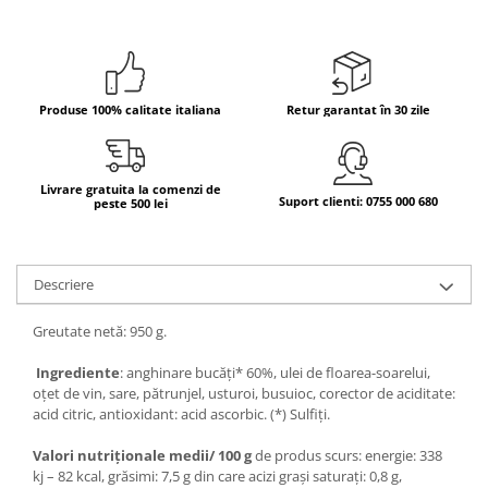
Bere italiana
Vinuri italiene
Bauturi aperitive, alcoolice
Produse 100% calitate italiana
Retur garantat în 30 zile
Apa italiana
Sucuri si bauturi racoritoare
Ceai
Livrare gratuita la comenzi de
Suport clienti: 0755 000 680
Panettone cozonac italian,
peste 500 lei
Pandoro si Balocco
Produse fara gluten
Descriere
Produse de panificatie
Produse de patiserie
Greutate netă: 950 g.
Ingrediente
: anghinare bucăți* 60%, ulei de floarea-soarelui,
oțet de vin, sare, pătrunjel, usturoi, busuioc, corector de aciditate:
acid citric, antioxidant: acid ascorbic. (*) Sulfiți.
Valori nutriționale medii/ 100 g
de produs scurs: energie: 338
kj – 82 kcal, grăsimi: 7,5 g din care acizi grași saturați: 0,8 g,