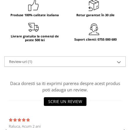
Bere italiana
Produse 100% calitate italiana
Retur garantat în 30 zile
Vinuri italiene
Bauturi aperitive, alcoolice
Apa italiana
Livrare gratuita la comenzi de
Sucuri si bauturi racoritoare
Suport clienti: 0755 000 680
peste 500 lei
Ceai
Panettone cozonac italian,
Pandoro si Balocco
Review-uri
(1)
Produse fara gluten
Produse de panificatie
Daca doresti sa iti exprimi parerea despre acest produs
Produse de patiserie
poti adauga un review.
SCRIE UN REVIEW
Raluca,
Acum 2 ani