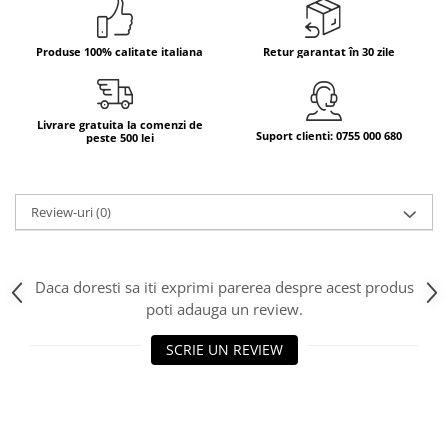
Bere italiana
Produse 100% calitate italiana
Retur garantat în 30 zile
Vinuri italiene
Bauturi aperitive, alcoolice
Apa italiana
Livrare gratuita la comenzi de
Sucuri si bauturi racoritoare
Suport clienti: 0755 000 680
peste 500 lei
Ceai
Panettone cozonac italian,
Pandoro si Balocco
Review-uri
(0)
Produse fara gluten
Produse de panificatie
Daca doresti sa iti exprimi parerea despre acest produs
Produse de patiserie
poti adauga un review.
SCRIE UN REVIEW