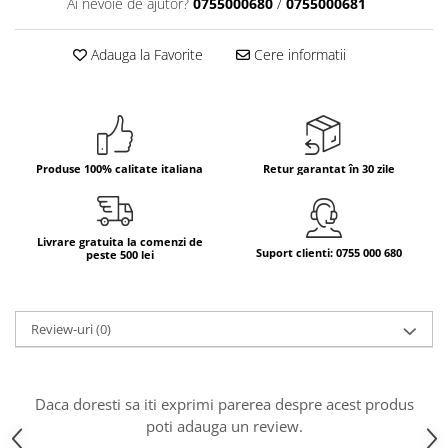
Ai nevoie de ajutor?
0755000680
/
0755000681
Bere italiana
Adauga la Favorite
Cere informatii
Vinuri italiene
Bauturi aperitive, alcoolice
Apa italiana
Sucuri si bauturi racoritoare
Ceai
Produse 100% calitate italiana
Retur garantat în 30 zile
Panettone cozonac italian,
Pandoro si Balocco
Produse fara gluten
Livrare gratuita la comenzi de
Suport clienti: 0755 000 680
peste 500 lei
Produse de panificatie
Produse de patiserie
Review-uri
(0)
Daca doresti sa iti exprimi parerea despre acest produs
poti adauga un review.