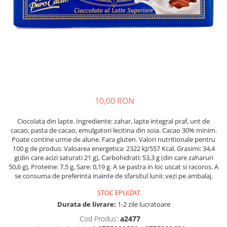
Crapate
Hartie igienica
Geluri de dus pentru Barbati si
Fructe si legume din Italia
Femei din Italia
Solutii curatat suprafete baie
Sosuri Italiene
Spumant de baie
Solutii anticalcar
Sosuri de rosii si pasta de tomate
Sapun Lichid sau Solid
Igiena casei
Antibacterian Pentru Fata sau
Sosuri paste
Solutie curatat geamuri
Maini
Servetele umede, nazale
Produse proaspete
Degresant mobila
Parfumuri Italiene
Blaturi de pizza
Degresant universal
Produse Igiena Dentara
Branzeturi italiene
Parfum, odorizant camera
10,00 RON
Pasta de dinti
Mezeluri italiene
Detergenti pardoseli
Periute de Dinti
Dulciuri italiene
Ciocolata din lapte. Ingrediente: zahar, lapte integral praf, unt de
Solutii anti insecte
cacao, pasta de cacao, emulgatori lecitina din soia. Cacao 30% minim.
Apa de Gura
Biscuiti italieni
Poate contine urme de alune. Fara gluten. Valori nutritionale pentru
Igiena intima
Prajituri, napolitane, cornuri
100 g de produs: Valoarea energetica: 2322 kJ/557 Kcal, Grasimi: 34,4
g(din care acizi saturati 21 g), Carbohidrati: 53,3 g (din care zaharuri
italiene
Absorbante
50,6 g), Proteine: 7,5 g, Sare: 0,19 g. A se pastra in loc uscat si racoros. A
Bomboane italiene
Geluri intime
se consuma de preferinta inainte de sfarsitul lunii: vezi pe ambalaj.
Ciocolata italiana
STOC EPUIZAT
Snacksuri italiene
Durata de livrare:
1-2 zile lucratoare
Cafea italiana
Cod Produs:
a2477
Bauturi italiene