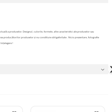
actuală a produselor. Designul, culorile, formele, alte caracteristici ale produselor sau
artea producătorilor produselor și nu constituie obligativitate . Nicio prezentare, fotografie
 înțelegere !