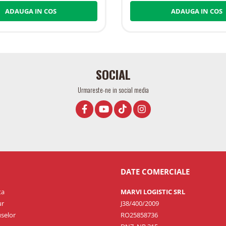
ADAUGA IN COS
ADAUGA IN COS
SOCIAL
Urmareste-ne in social media
DATE COMERCIALE
ta
MARVI LOGISTIC SRL
ur
J38/400/2009
selor
RO25858736