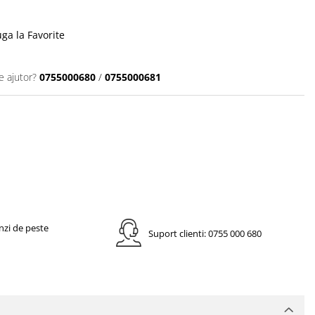
a la Favorite
e ajutor?
0755000680
/
0755000681
nzi de peste
Suport clienti: 0755 000 680