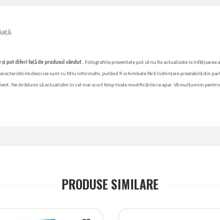
iață.
 și pot diferi față de produsul vândut .
Fotografiile prezentate pot să nu fie actualizate la înfățișarea 
i caracteristicile descrise sunt cu titlu informativ, putând fi schimbate fără înștiințare prealabilă din p
lient. Ne străduim să actualizăm în cel mai scurt timp toate modificările ce apar. Vă mulțumim pentru
PRODUSE SIMILARE