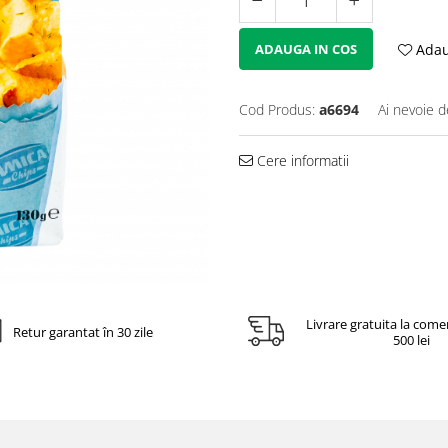
ADAUGA IN COS
Adaug
Cod Produs:
a6694
Ai nevoie d
Cere informatii
Livrare gratuita la come
Retur garantat în 30 zile
500 lei