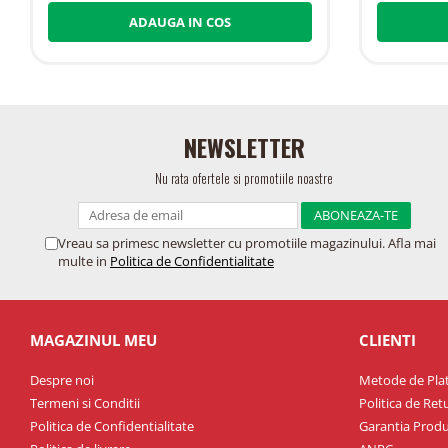
ADAUGA IN COS
NEWSLETTER
Nu rata ofertele si promotiile noastre
Vreau sa primesc newsletter cu promotiile magazinului. Afla mai
multe in
Politica de Confidentialitate
MAGAZINUL MEU
CLIENTI
Despre noi
Metode de Pla
Termeni si Conditii
Politica de Ret
Politica de Confidentialitate
Garantia Produ