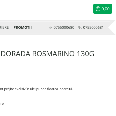
0,00
RIERE
PROMOTII
0755000680
0755000681
ELDORADA ROSMARINO 130G
t prăjite exclisiv în ulei pur de floarea -soarelui.
are