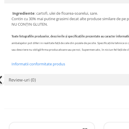
Bere italiana
Ingrediente
: cartofi, ulei de floarea-soarelui, sare.
Vinuri italiene
Contin cu 30% mai putine grasimi decat alte produse similare de pe p
Bauturi aperitive, alcoolice
NU CONȚIN GLUTEN.
Apa italiana
Toate fotografiile produselor, descrierile și specificațiile prezentate au caracter informativ
Sucuri si bauturi racoritoare
ambalajelor pot diferi in realitate față de cele din pozele de pe site. Specificațiile tehnice s
Ceai
sau descriere nu obligă firma producatoare sau pe noi, Supermercato, în niciun fel față de c
Panettone cozonac italian,
Pandoro si Balocco
Informatii conformitate produs
Produse fara gluten
Produse de panificatie
Review-uri
(0)
Produse de patiserie