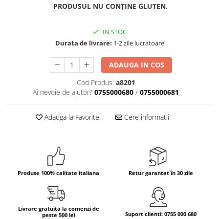
PRODUSUL NU CONȚINE GLUTEN.
Bere italiana
Vinuri italiene
IN STOC
Bauturi aperitive, alcoolice
Durata de livrare:
1-2 zile lucratoare
Apa italiana
ADAUGA IN COS
Sucuri si bauturi racoritoare
Ceai
Cod Produs:
a8201
Panettone cozonac italian,
Ai nevoie de ajutor?
0755000680
/
0755000681
Pandoro si Balocco
Produse fara gluten
Adauga la Favorite
Cere informatii
Produse de panificatie
Produse de patiserie
Produse 100% calitate italiana
Retur garantat în 30 zile
Livrare gratuita la comenzi de
Suport clienti: 0755 000 680
peste 500 lei