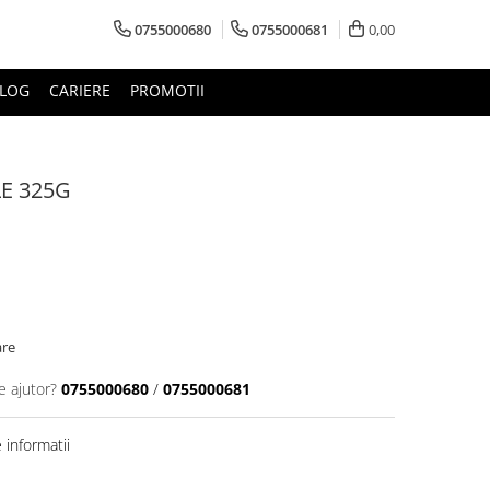
0755000680
0755000681
0,00
LOG
CARIERE
PROMOTII
LE 325G
are
e ajutor?
0755000680
/
0755000681
informatii