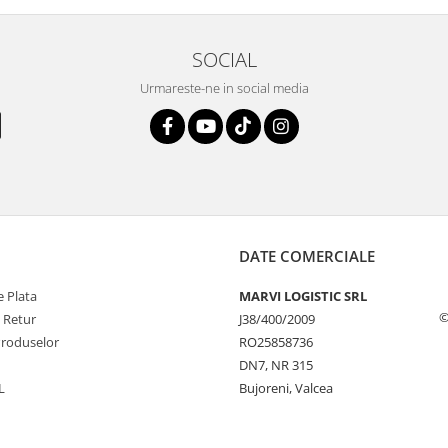
SOCIAL
Urmareste-ne in social media
DATE COMERCIALE
 Plata
MARVI LOGISTIC SRL
©
e Retur
J38/400/2009
Produselor
RO25858736
DN7, NR 315
L
Bujoreni, Valcea