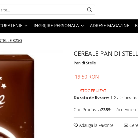
CURATENIE
INGRIJIRE PERSONALA
ADRESE MAGAZINE
B
STELLE 325G
CEREALE PAN DI STEL
Pan di Stelle
19,50 RON
STOC EPUIZAT
Durata de livrare:
1-2 zile lucrato
Cod Produs:
a7359
Ai nevoie d
Adauga la Favorite
Cere 