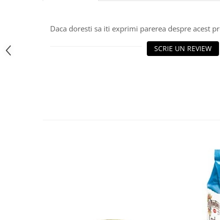
Bere italiana
Vinuri italiene
Daca doresti sa iti exprimi parerea despre acest 
Bauturi aperitive, alcoolice
SCRIE UN REVIEW
Apa italiana
Sucuri si bauturi racoritoare
Ceai
Panettone cozonac italian,
Pandoro si Balocco
Produse fara gluten
Produse de panificatie
Produse de patiserie