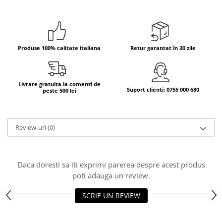
Bere italiana
Vinuri italiene
Bauturi aperitive, alcoolice
Produse 100% calitate italiana
Retur garantat în 30 zile
Apa italiana
Sucuri si bauturi racoritoare
Ceai
Livrare gratuita la comenzi de
Suport clienti: 0755 000 680
peste 500 lei
Panettone cozonac italian,
Pandoro si Balocco
Produse fara gluten
Review-uri
(0)
Produse de panificatie
Produse de patiserie
Daca doresti sa iti exprimi parerea despre acest produs
poti adauga un review.
SCRIE UN REVIEW