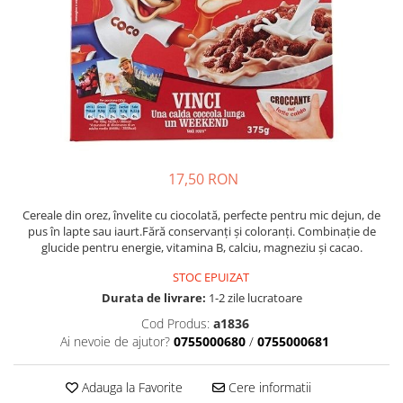
Crapate
Hartie igienica
Geluri de dus pentru Barbati si
Fructe si legume din Italia
Femei din Italia
Solutii curatat suprafete baie
Sosuri Italiene
Spumant de baie
Solutii anticalcar
Sosuri de rosii si pasta de tomate
Sapun Lichid sau Solid
Igiena casei
Antibacterian Pentru Fata sau
Sosuri paste
Solutie curatat geamuri
Maini
Servetele umede, nazale
Produse proaspete
Degresant mobila
Parfumuri Italiene
Blaturi de pizza
Degresant universal
Produse Igiena Dentara
Branzeturi italiene
Parfum, odorizant camera
17,50 RON
Pasta de dinti
Mezeluri italiene
Detergenti pardoseli
Periute de Dinti
Dulciuri italiene
Cereale din orez, învelite cu ciocolată, perfecte pentru mic dejun, de
Solutii anti insecte
pus în lapte sau iaurt.Fără conservanţi şi coloranţi. Combinaţie de
Apa de Gura
Biscuiti italieni
glucide pentru energie, vitamina B, calciu, magneziu şi cacao.
Igiena intima
Prajituri, napolitane, cornuri
STOC EPUIZAT
italiene
Absorbante
Durata de livrare:
1-2 zile lucratoare
Bomboane italiene
Geluri intime
Cod Produs:
a1836
Ciocolata italiana
Ai nevoie de ajutor?
0755000680
/
0755000681
Snacksuri italiene
Cafea italiana
Adauga la Favorite
Cere informatii
Bauturi italiene