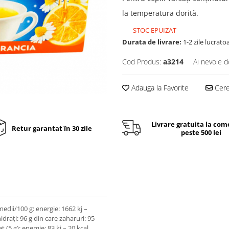
la temperatura dorită.
STOC EPUIZAT
Durata de livrare:
1-2 zile lucrato
Cod Produs:
a3214
Ai nevoie d
Adauga la Favorite
Cere 
Livrare gratuita la com
Retur garantat în 30 zile
peste 500 lei
medii/100 g: energie: 1662 kj –
hidrați: 96 g din care zaharuri: 95
ț (5 g): energie: 83 kj – 20 kcal,