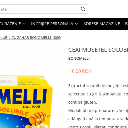
CURATENIE
INGRIJIRE PERSONALA
ADRESE MAGAZINE
B
OLUBIL CU ZAHAR BONOMELLI 100G
CEAI MUSETEL SOLUB
BONOMELLI
10,00 RON
Extractul solubil de mușețel est
selectate cu grijă. Ambalajul co
conține gluten.
Modalități de preparare: vărsaț
adăugați apă la temperatura do
Pentru copii: vărsați conținutu