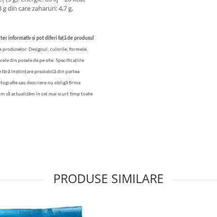
8 g din care zaharuri: 4,7 g,
ter informativ și pot diferi față de produsul
 a produselor. Designul, culorile, formele,
cele din pozele de pe site. Specificațiile
 fără înștiințare prealabilă din partea
otografie sau descriere nu obligă firma
im să actualizăm în cel mai scurt timp toate
PRODUSE SIMILARE