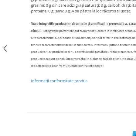
grăsimi: 0 g din care acizi grași saturați: 0 g, carbohidrați: 4,
Bere italiana
proteine: 0 g, sare: 0 g. A se păstra la loc răcoros și uscat.
Vinuri italiene
Bauturi aperitive, alcoolice
Toate fotografiile produselor, descrierile și specificațiile prezentate au carac
vândut .
Fotografiile prezentate pot să nu fie actualizate la înfățișarea actuală
Apa italiana
alte caracteristici ale produselor sau ambalajelor pot diferi in realitate față de 
Sucuri si bauturi racoritoare
tehnice si caracteristicile descrise sunt cu titlu informativ, putând fi schimbate
Ceai
producătorilor produselor și nu constituie obligativitate . Nicio prezentare, f
Panettone cozonac italian,
producatoare sau pe noi, Supermercato, în niciun fel față de client. Ne strădu
Pandoro si Balocco
modificările ce apar. Vă mulțumim pentru înțelegere !
Produse fara gluten
Informatii conformitate produs
Produse de panificatie
Produse de patiserie