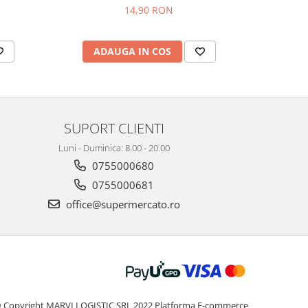
14,90 RON
ADAUGA IN COS
AD
SUPORT CLIENTI
Luni - Duminica: 8.00 - 20.00
0755000680
0755000681
office@supermercato.ro
 Copyright MARVI LOGISTIC SRL 2022
Platforma E-commerce