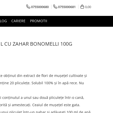
0755000680
0755000681
0,00
LOG
CARIERE
PROMOTII
IL CU ZAHAR BONOMELLI 100G
e obținut din extract de flori de mușețel cultivate și
nține 20 pliculețe. Solubil 100% și în apă rece. Nu
i conținutul a unul sau două pliculețe într-o cană,
rită și amestecați. Ceaiul de mușețel este gata.
l unui pliculeț într-un pahar și adăugați 100 ml de apă