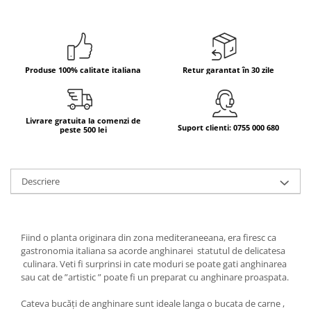
Bere italiana
Vinuri italiene
Bauturi aperitive, alcoolice
Produse 100% calitate italiana
Retur garantat în 30 zile
Apa italiana
Sucuri si bauturi racoritoare
Ceai
Livrare gratuita la comenzi de
Suport clienti: 0755 000 680
Panettone cozonac italian,
peste 500 lei
Pandoro si Balocco
Produse fara gluten
Descriere
Produse de panificatie
Produse de patiserie
Fiind o planta originara din zona mediteraneeana, era firesc ca
gastronomia italiana sa acorde anghinarei statutul de delicatesa
culinara. Veti fi surprinsi in cate moduri se poate gati anghinarea
sau cat de ”artistic ” poate fi un preparat cu anghinare proaspata.
Cateva bucăți de anghinare sunt ideale langa o bucata de carne ,