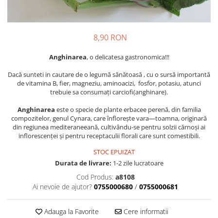
Crapate
Hartie igienica
Geluri de dus pentru Barbati si
Fructe si legume din Italia
Femei din Italia
Solutii curatat suprafete baie
Sosuri Italiene
Spumant de baie
Solutii anticalcar
Sosuri de rosii si pasta de tomate
8,90 RON
Sapun Lichid sau Solid
Igiena casei
Antibacterian Pentru Fata sau
Sosuri paste
Solutie curatat geamuri
Anghinarea
, o delicatesa gastronomica!!!
Maini
Servetele umede, nazale
Produse proaspete
Degresant mobila
Parfumuri Italiene
Dacă sunteti in cautare de o legumă sănătoasă , cu o sursă importantă
Blaturi de pizza
Degresant universal
de vitamina B, fier, magneziu, aminoacizi, fosfor, potasiu, atunci
Produse Igiena Dentara
Branzeturi italiene
trebuie sa consumați carciofi(anghinare).
Parfum, odorizant camera
Pasta de dinti
Mezeluri italiene
Detergenti pardoseli
Anghinarea
este o specie de plante erbacee perenă, din familia
Periute de Dinti
Dulciuri italiene
compozitelor, genul Cynara, care înflorește vara—toamna, originară
Solutii anti insecte
Apa de Gura
din regiunea mediteraneeană, cultivându-se pentru solzii cărnoși ai
Biscuiti italieni
inflorescenței și pentru receptaculii florali care sunt comestibili.
Igiena intima
Prajituri, napolitane, cornuri
STOC EPUIZAT
italiene
Absorbante
Durata de livrare:
1-2 zile lucratoare
Bomboane italiene
Geluri intime
Cod Produs:
a8108
Ciocolata italiana
Ai nevoie de ajutor?
0755000680
/
0755000681
Snacksuri italiene
Cafea italiana
Adauga la Favorite
Cere informatii
Bauturi italiene