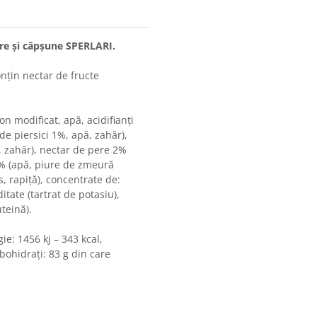
re și căpșune SPERLARI.
onțin nectar de fructe
n modificat, apă, acidifianți
e de piersici 1%, apă, zahăr),
 zahăr), nectar de pere 2%
2% (apă, piure de zmeură
s, rapiță), concentrate de:
itate (tartrat de potasiu),
teină).
ie: 1456 kj – 343 kcal,
rbohidrați: 83 g din care