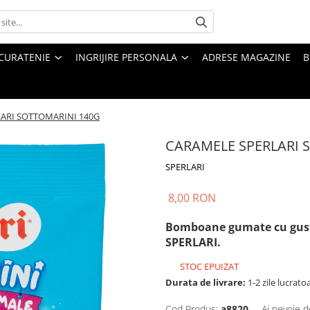
CURATENIE
INGRIJIRE PERSONALA
ADRESE MAGAZINE
B
ARI SOTTOMARINI 140G
CARAMELE SPERLARI 
SPERLARI
8,00 RON
Bomboane gumate cu gust d
SPERLARI.
STOC EPUIZAT
Durata de livrare:
1-2 zile lucrato
Cod Produs:
a8820
Ai nevoie d