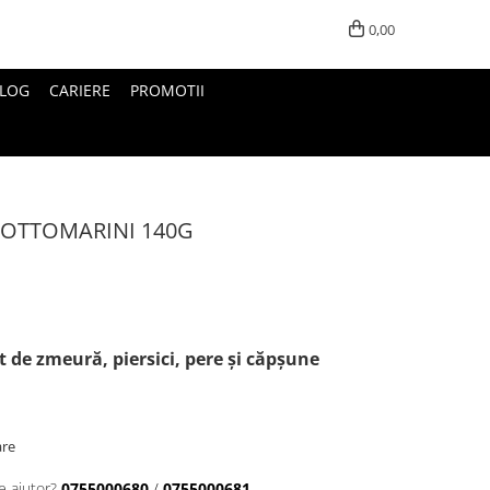
0,00
LOG
CARIERE
PROMOTII
SOTTOMARINI 140G
e zmeură, piersici, pere și căpșune
are
e ajutor?
0755000680
/
0755000681