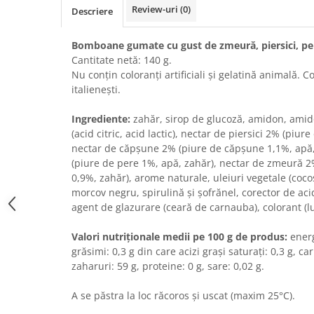
Review-uri
(0)
Descriere
Bere italiana
Vinuri italiene
Bomboane gumate cu gust de zmeură, piersici, pe
Bauturi aperitive, alcoolice
Cantitate netă: 140 g.
Nu conțin coloranți artificiali și gelatină animală. C
Apa italiana
italienești.
Sucuri si bauturi racoritoare
Ceai
Ingrediente:
zahăr, sirop de glucoză, amidon, amido
Panettone cozonac italian,
(acid citric, acid lactic), nectar de piersici 2% (piur
Pandoro si Balocco
nectar de căpșune 2% (piure de căpșune 1,1%, apă,
(piure de pere 1%, apă, zahăr), nectar de zmeură 
Produse fara gluten
0,9%, zahăr), arome naturale, uleiuri vegetale (coco
Produse de panificatie
morcov negru, spirulină și șofrănel, corector de acid
agent de glazurare (ceară de carnauba), colorant (lu
Produse de patiserie
Valori nutriționale medii pe 100 g de produs:
energ
grăsimi: 0,3 g din care acizi grași saturați: 0,3 g, ca
zaharuri: 59 g, proteine: 0 g, sare: 0,02 g.
A se păstra la loc răcoros și uscat (maxim 25°C).