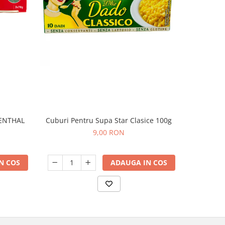
ENTHAL
Cuburi Pentru Supa Star Clasice 100g
CIOCO
9,00 RON
N COS
ADAUGA IN COS