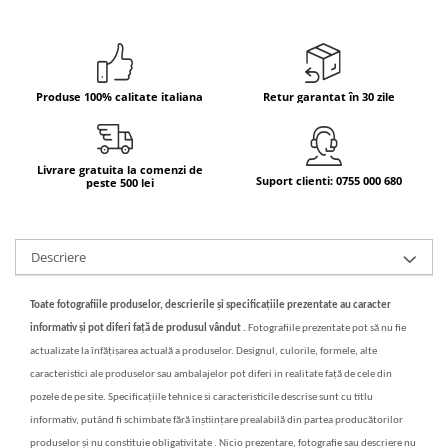
Bere italiana
Vinuri italiene
Bauturi aperitive, alcoolice
Produse 100% calitate italiana
Retur garantat în 30 zile
Apa italiana
Sucuri si bauturi racoritoare
Ceai
Livrare gratuita la comenzi de
Suport clienti: 0755 000 680
peste 500 lei
Panettone cozonac italian,
Pandoro si Balocco
Produse fara gluten
Descriere
Produse de panificatie
Produse de patiserie
Toate fotografiile produselor, descrierile și specificațiile prezentate au caracter
informativ și pot diferi față de produsul vândut .
Fotografiile prezentate pot să nu fie
actualizate la înfățișarea actuală a produselor. Designul, culorile, formele, alte
caracteristici ale produselor sau ambalajelor pot diferi in realitate față de cele din
pozele de pe site. Specificațiile tehnice si caracteristicile descrise sunt cu titlu
informativ, putând fi schimbate fără înștiințare prealabilă din partea producătorilor
produselor și nu constituie obligativitate . Nicio prezentare, fotografie sau descriere nu