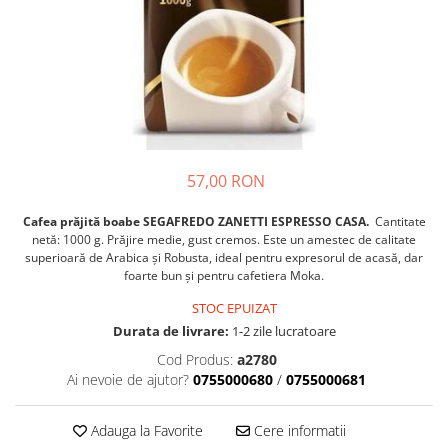
Crapate
Hartie igienica
Geluri de dus pentru Barbati si
Fructe si legume din Italia
Femei din Italia
Solutii curatat suprafete baie
Sosuri Italiene
Spumant de baie
Solutii anticalcar
Sosuri de rosii si pasta de tomate
Sapun Lichid sau Solid
Igiena casei
Antibacterian Pentru Fata sau
Sosuri paste
Solutie curatat geamuri
Maini
Servetele umede, nazale
Produse proaspete
Degresant mobila
Parfumuri Italiene
Blaturi de pizza
Degresant universal
Produse Igiena Dentara
57,00 RON
Branzeturi italiene
Parfum, odorizant camera
Pasta de dinti
Mezeluri italiene
Detergenti pardoseli
Cafea prăjită boabe SEGAFREDO
ZANETTI
ESPRESSO CASA.
Cantitate
Periute de Dinti
Dulciuri italiene
netă: 1000 g
. Prăjire medie, gust cremos.
Este un amestec de calitate
Solutii anti insecte
superioară de Arabica și Robusta, ideal pentru expresorul de acasă, dar
Apa de Gura
Biscuiti italieni
foarte bun și pentru cafetiera Moka.
Igiena intima
Prajituri, napolitane, cornuri
STOC EPUIZAT
italiene
Absorbante
Durata de livrare:
1-2 zile lucratoare
Bomboane italiene
Geluri intime
Cod Produs:
a2780
Ciocolata italiana
Ai nevoie de ajutor?
0755000680
/
0755000681
Snacksuri italiene
Cafea italiana
Adauga la Favorite
Cere informatii
Bauturi italiene