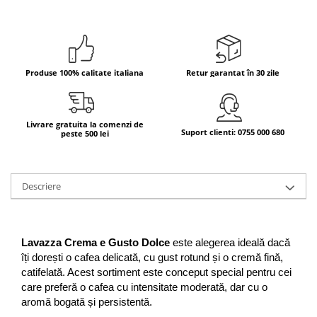
Bere italiana
Vinuri italiene
Bauturi aperitive, alcoolice
Produse 100% calitate italiana
Retur garantat în 30 zile
Apa italiana
Sucuri si bauturi racoritoare
Ceai
Livrare gratuita la comenzi de
Panettone cozonac italian,
Suport clienti: 0755 000 680
peste 500 lei
Pandoro si Balocco
Produse fara gluten
Descriere
Produse de panificatie
Produse de patiserie
Lavazza Crema e Gusto Dolce
 este alegerea ideală dacă 
îți dorești o cafea delicată, cu gust rotund și o cremă fină, 
catifelată. Acest sortiment este conceput special pentru cei 
care preferă o cafea cu intensitate moderată, dar cu o 
aromă bogată și persistentă.