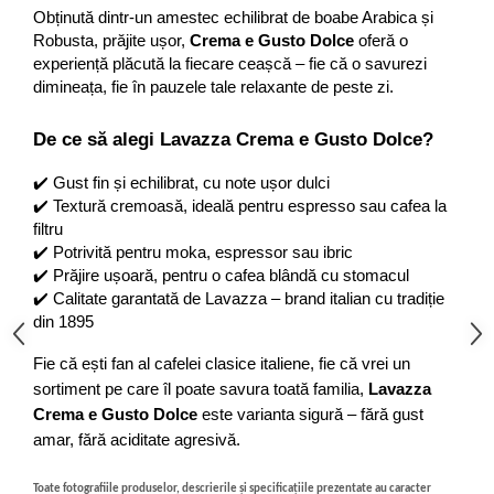
Obținută dintr-un amestec echilibrat de boabe Arabica și 
Robusta, prăjite ușor, 
Crema e Gusto Dolce
 oferă o 
experiență plăcută la fiecare ceașcă – fie că o savurezi 
dimineața, fie în pauzele tale relaxante de peste zi.
De ce să alegi Lavazza Crema e Gusto Dolce?
✔️ Gust fin și echilibrat, cu note ușor dulci
✔️ Textură cremoasă, ideală pentru espresso sau cafea la 
filtru
✔️ Potrivită pentru moka, espressor sau ibric
✔️ Prăjire ușoară, pentru o cafea blândă cu stomacul
✔️ Calitate garantată de Lavazza – brand italian cu tradiție 
din 1895
Fie că ești fan al cafelei clasice italiene, fie că vrei un 
sortiment pe care îl poate savura toată familia, 
Lavazza 
Crema e Gusto Dolce
 este varianta sigură – fără gust 
amar, fără aciditate agresivă.
Toate fotografiile produselor, descrierile și specificațiile prezentate au caracter