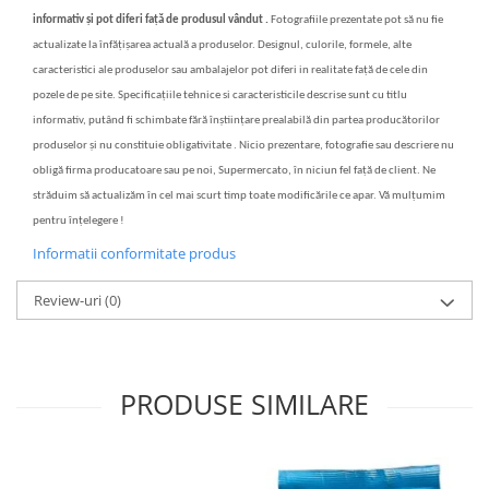
informativ și pot diferi față de produsul vândut .
Fotografiile prezentate pot să nu fie
actualizate la înfățișarea actuală a produselor. Designul, culorile, formele, alte
caracteristici ale produselor sau ambalajelor pot diferi in realitate față de cele din
pozele de pe site. Specificațiile tehnice si caracteristicile descrise sunt cu titlu
informativ, putând fi schimbate fără înștiințare prealabilă din partea producătorilor
produselor și nu constituie obligativitate . Nicio prezentare, fotografie sau descriere nu
obligă firma producatoare sau pe noi, Supermercato, în niciun fel față de client. Ne
străduim să actualizăm în cel mai scurt timp toate modificările ce apar. Vă mulțumim
pentru înțelegere !
Informatii conformitate produs
Review-uri
(0)
PRODUSE SIMILARE