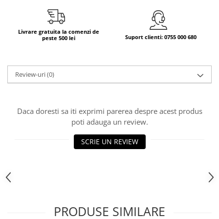
Bere italiana
Vinuri italiene
Livrare gratuita la comenzi de
Suport clienti: 0755 000 680
peste 500 lei
Bauturi aperitive, alcoolice
Apa italiana
Sucuri si bauturi racoritoare
Review-uri
(0)
Ceai
Panettone cozonac italian,
Pandoro si Balocco
Daca doresti sa iti exprimi parerea despre acest produs
Produse fara gluten
poti adauga un review.
Produse de panificatie
SCRIE UN REVIEW
Produse de patiserie
PRODUSE SIMILARE