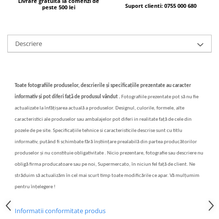
Livrare gratuita la comenzi de
Suport clienti: 0755 000 680
peste 500 lei
Bere italiana
Vinuri italiene
Bauturi aperitive, alcoolice
Descriere
Apa italiana
Sucuri si bauturi racoritoare
Ceai
Toate fotografiile produselor, descrierile și specificațiile prezentate au caracter
Panettone cozonac italian,
informativ și pot diferi față de produsul vândut .
Fotografiile prezentate pot să nu fie
Pandoro si Balocco
actualizate la înfățișarea actuală a produselor. Designul, culorile, formele, alte
Produse fara gluten
caracteristici ale produselor sau ambalajelor pot diferi in realitate față de cele din
Produse de panificatie
pozele de pe site. Specificațiile tehnice si caracteristicile descrise sunt cu titlu
informativ, putând fi schimbate fără înștiințare prealabilă din partea producătorilor
Produse de patiserie
produselor și nu constituie obligativitate . Nicio prezentare, fotografie sau descriere nu
obligă firma producatoare sau pe noi, Supermercato, în niciun fel față de client. Ne
străduim să actualizăm în cel mai scurt timp toate modificările ce apar. Vă mulțumim
pentru înțelegere !
Informatii conformitate produs