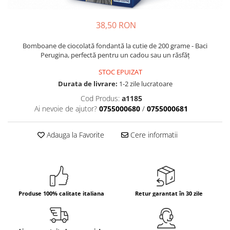
Crapate
Hartie igienica
Geluri de dus pentru Barbati si
Fructe si legume din Italia
Femei din Italia
Solutii curatat suprafete baie
Sosuri Italiene
38,50 RON
Spumant de baie
Solutii anticalcar
Sosuri de rosii si pasta de tomate
Sapun Lichid sau Solid
Igiena casei
Bomboane de ciocolată fondantă la cutie de 200 grame - Baci
Antibacterian Pentru Fata sau
Sosuri paste
Perugina, perfectă pentru un cadou sau un răsfăț
Solutie curatat geamuri
Maini
Servetele umede, nazale
Produse proaspete
STOC EPUIZAT
Degresant mobila
Parfumuri Italiene
Blaturi de pizza
Durata de livrare:
1-2 zile lucratoare
Degresant universal
Produse Igiena Dentara
Branzeturi italiene
Cod Produs:
a1185
Parfum, odorizant camera
Pasta de dinti
Mezeluri italiene
Ai nevoie de ajutor?
0755000680
/
0755000681
Detergenti pardoseli
Periute de Dinti
Dulciuri italiene
Solutii anti insecte
Apa de Gura
Adauga la Favorite
Cere informatii
Biscuiti italieni
Igiena intima
Prajituri, napolitane, cornuri
italiene
Absorbante
Bomboane italiene
Geluri intime
Ciocolata italiana
Produse 100% calitate italiana
Retur garantat în 30 zile
Snacksuri italiene
Cafea italiana
Bauturi italiene