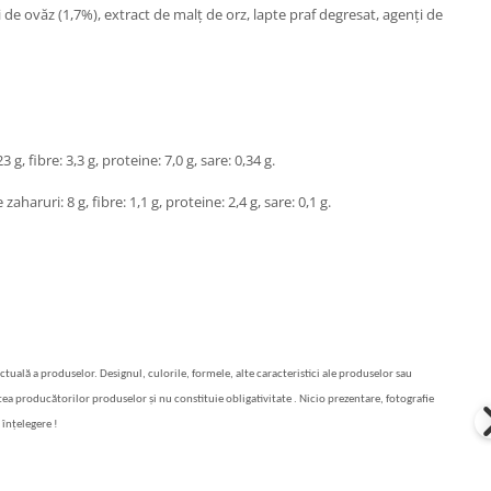
i de ovăz (1,7%), extract de malț de orz, lapte praf degresat, agenți de
 g, fibre: 3,3 g, proteine: 7,0 g, sare: 0,34 g.
zaharuri: 8 g, fibre: 1,1 g, proteine: 2,4 g, sare: 0,1 g.
actuală a produselor. Designul, culorile, formele, alte caracteristici ale produselor sau
artea producătorilor produselor și nu constituie obligativitate . Nicio prezentare, fotografie
 înțelegere !