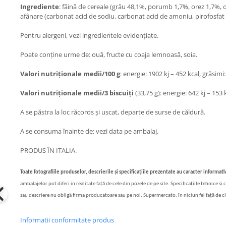
Ingrediente
: făină de cereale (grâu 48,1%, porumb 1,7%, orez 1,7%, or
Bere italiana
afânare (carbonat acid de sodiu, carbonat acid de amoniu, pirofosfat 
Vinuri italiene
Pentru alergeni, vezi ingredientele evidențiate.
Bauturi aperitive, alcoolice
Apa italiana
Poate conține urme de: ouă, fructe cu coaja lemnoasă, soia.
Sucuri si bauturi racoritoare
Valori nutriționale medii/100 g
: energie: 1902 kj – 452 kcal, grăsimi:
Ceai
Valori nutriționale medii/3 biscuiți
(33,75 g): energie: 642 kj – 153 k
Panettone cozonac italian,
Pandoro si Balocco
A se păstra la loc răcoros și uscat, departe de surse de căldură.
Produse fara gluten
A se consuma înainte de: vezi data pe ambalaj.
Produse de panificatie
PRODUS ÎN ITALIA.
Produse de patiserie
Toate fotografiile produselor, descrierile și specificațiile prezentate au caracter informativ
ambalajelor pot diferi in realitate față de cele din pozele de pe site. Specificațiile tehnice s
sau descriere nu obligă firma producatoare sau pe noi, Supermercato, în niciun fel față de c
Informatii conformitate produs