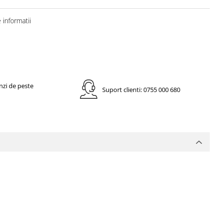
informatii
nzi de peste
Suport clienti: 0755 000 680