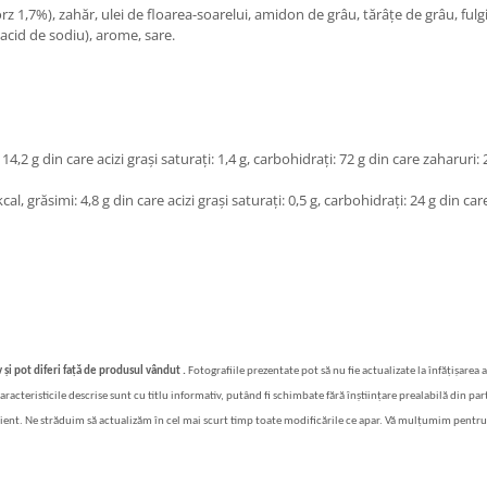
z 1,7%), zahăr, ulei de floarea-soarelui, amidon de grâu, tărâțe de grâu, fulg
acid de sodiu), arome, sare.
 14,2 g din care acizi grași saturați: 1,4 g, carbohidrați: 72 g din care zaharuri: 23
cal, grăsimi: 4,8 g din care acizi grași saturați: 0,5 g, carbohidrați: 24 g din care 
 și pot diferi față de produsul vândut .
Fotografiile prezentate pot să nu fie actualizate la înfățișarea 
i caracteristicile descrise sunt cu titlu informativ, putând fi schimbate fără înștiințare prealabilă din p
lient. Ne străduim să actualizăm în cel mai scurt timp toate modificările ce apar. Vă mulțumim pentru