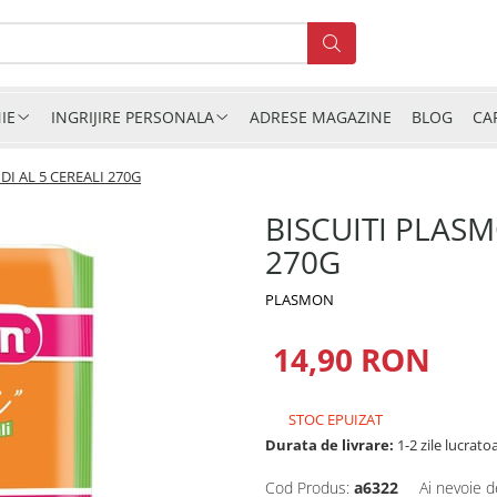
IE
INGRIJIRE PERSONALA
ADRESE MAGAZINE
BLOG
CA
I AL 5 CEREALI 270G
BISCUITI PLASM
270G
PLASMON
14,90 RON
STOC EPUIZAT
Durata de livrare:
1-2 zile lucrato
Cod Produs:
a6322
Ai nevoie d