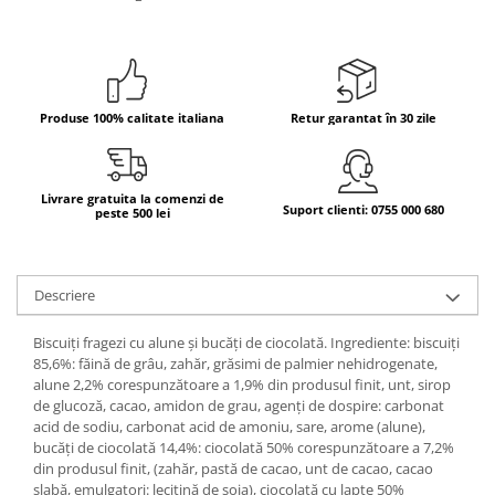
Bere italiana
Vinuri italiene
Bauturi aperitive, alcoolice
Produse 100% calitate italiana
Retur garantat în 30 zile
Apa italiana
Sucuri si bauturi racoritoare
Ceai
Livrare gratuita la comenzi de
Panettone cozonac italian,
Suport clienti: 0755 000 680
peste 500 lei
Pandoro si Balocco
Produse fara gluten
Descriere
Produse de panificatie
Produse de patiserie
Biscuiți fragezi cu alune și bucăți de ciocolată. Ingrediente: biscuiți
85,6%: făină de grâu, zahăr, grăsimi de palmier nehidrogenate,
alune 2,2% corespunzătoare a 1,9% din produsul finit, unt, sirop
de glucoză, cacao, amidon de grau, agenți de dospire: carbonat
acid de sodiu, carbonat acid de amoniu, sare, arome (alune),
bucăți de ciocolată 14,4%: ciocolată 50% corespunzătoare a 7,2%
din produsul finit, (zahăr, pastă de cacao, unt de cacao, cacao
slabă, emulgatori: lecitină de soia), ciocolată cu lapte 50%