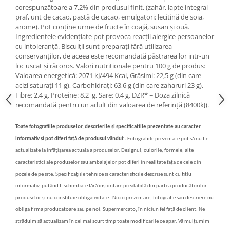
corespunzătoare a 7,2% din produsul finit, (zahăr, lapte integral
praf, unt de cacao, pastă de cacao, emulgatori: lecitină de soia,
arome). Pot conține urme de fructe în coajă, susan și ouă.
Ingredientele evidențiate pot provoca reacții alergice persoanelor
cu intoleranță. Biscuiții sunt preparați fără utilizarea
conservanților, de aceea este recomandată păstrarea lor intr-un
loc uscat și răcoros. Valori nutriționale pentru 100 g de produs:
Valoarea energetică: 2071 kJ/494 Kcal, Grăsimi: 22,5 g (din care
acizi saturați 11 g), Carbohidrați: 63,6 g (din care zaharuri 23 g),
Fibre: 2,4 g, Proteine: 8,2 g, Sare: 0,4 g. DZR* = Doza zilnică
recomandată pentru un adult din valoarea de referință (8400kJ).
Toate fotografiile produselor, descrierile și specificațiile prezentate au caracter
informativ și pot diferi față de produsul vândut .
Fotografiile prezentate pot să nu fie
actualizate la înfățișarea actuală a produselor. Designul, culorile, formele, alte
caracteristici ale produselor sau ambalajelor pot diferi in realitate față de cele din
pozele de pe site. Specificațiile tehnice si caracteristicile descrise sunt cu titlu
informativ, putând fi schimbate fără înștiințare prealabilă din partea producătorilor
produselor și nu constituie obligativitate . Nicio prezentare, fotografie sau descriere nu
obligă firma producatoare sau pe noi, Supermercato, în niciun fel față de client. Ne
străduim să actualizăm în cel mai scurt timp toate modificările ce apar. Vă mulțumim