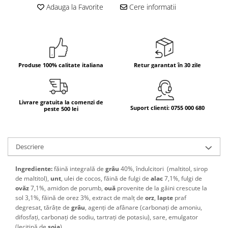
Adauga la Favorite
Cere informatii
Bere italiana
Vinuri italiene
Bauturi aperitive, alcoolice
Apa italiana
Produse 100% calitate italiana
Retur garantat în 30 zile
Sucuri si bauturi racoritoare
Ceai
Panettone cozonac italian,
Livrare gratuita la comenzi de
Pandoro si Balocco
Suport clienti: 0755 000 680
peste 500 lei
Produse fara gluten
Produse de panificatie
Descriere
Produse de patiserie
Ingrediente:
făină integrală de
grâu
40%, îndulcitori (maltitol, sirop
de maltitol),
unt
, ulei de
cocos
, făină de fulgi de
alac
7,1%, fulgi de
ovăz
7,1%,
amidon de porumb,
ouă
provenite de la găini crescute la
sol 3,1%, făină de orez 3%,
extract de malț de
orz
,
lapte
praf
degresat, tărâțe de
grâu
,
agenți de afânare (carbonați de amoniu,
difosfați, carbonați de sodiu, tartrați de potasiu), sare, emulgator
(lecitină de
soia
).