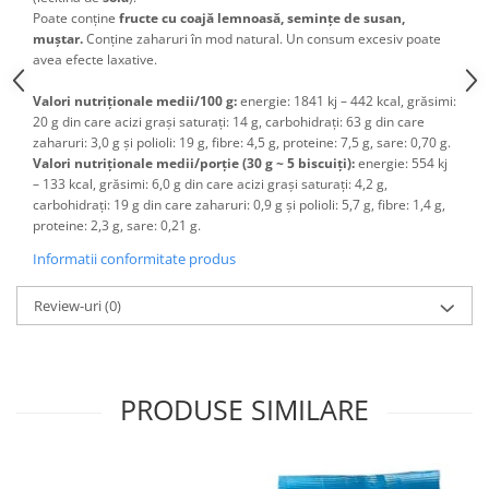
Poate conține
fructe cu coajă
lemnoasă
, semințe de susan,
muștar
.
Conține zaharuri în mod natural. Un consum excesiv poate
avea efecte laxative.
Valori nutriționale medii/100 g:
energie: 1841 kj – 442 kcal, grăsimi:
20 g din care acizi grași saturați: 14 g, carbohidrați: 63 g din care
zaharuri: 3,0 g și polioli: 19 g, fibre: 4,5 g, proteine: 7,5 g, sare: 0,70 g.
Valori nutriționale medii/porție (30 g ~ 5 biscuiți):
energie: 554 kj
– 133 kcal, grăsimi: 6,0 g din care acizi grași saturați: 4,2 g,
carbohidrați: 19 g din care zaharuri: 0,9 g și polioli: 5,7 g, fibre: 1,4 g,
proteine: 2,3 g, sare: 0,21 g.
Informatii conformitate produs
Review-uri
(0)
PRODUSE SIMILARE