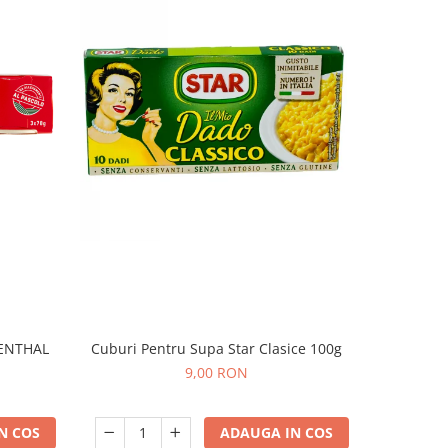
ENTHAL
Cuburi Pentru Supa Star Clasice 100g
CIOCO
9,00 RON
N COS
ADAUGA IN COS