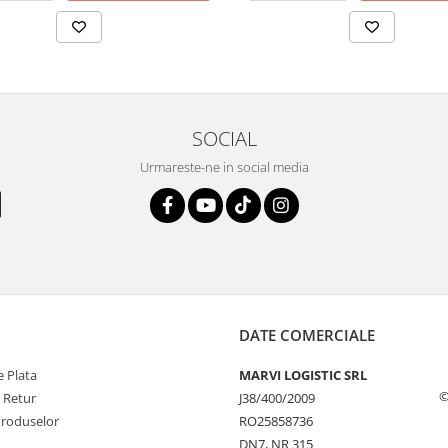
SOCIAL
Urmareste-ne in social media
DATE COMERCIALE
 Plata
MARVI LOGISTIC SRL
©
e Retur
J38/400/2009
Produselor
RO25858736
DN7, NR 315