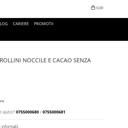
0,00
LOG
CARIERE
PROMOTII
FROLLINI NOCCILE E CACAO SENZA
are
e ajutor?
0755000680
/
0755000681
informatii