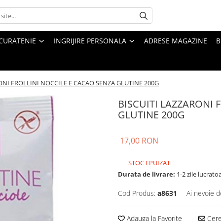
CURATENIE
INGRIJIRE PERSONALA
ADRESE MAGAZINE
B
ONI FROLLINI NOCCILE E CACAO SENZA GLUTINE 200G
BISCUITI LAZZARONI 
GLUTINE 200G
17,00 RON
STOC EPUIZAT
Durata de livrare:
1-2 zile lucrato
Cod Produs:
a8631
Ai nevoie d
Adauga la Favorite
Cere 