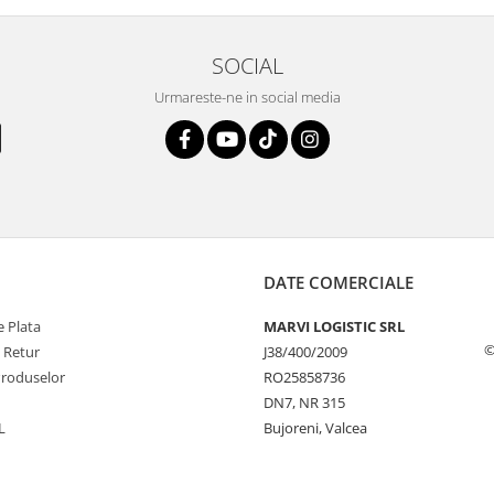
SOCIAL
Urmareste-ne in social media
DATE COMERCIALE
 Plata
MARVI LOGISTIC SRL
©
e Retur
J38/400/2009
Produselor
RO25858736
DN7, NR 315
L
Bujoreni, Valcea