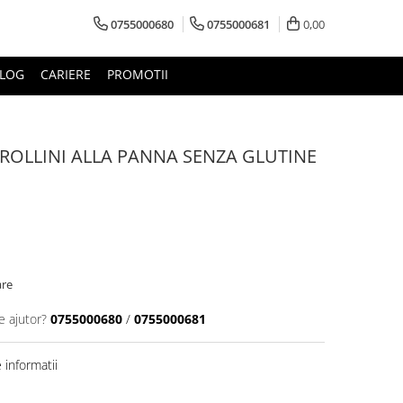
0755000680
0755000681
0,00
LOG
CARIERE
PROMOTII
FROLLINI ALLA PANNA SENZA GLUTINE
are
e ajutor?
0755000680
/
0755000681
informatii