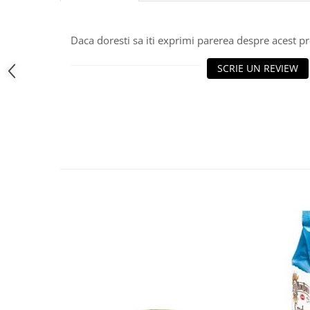
Bere italiana
Vinuri italiene
Daca doresti sa iti exprimi parerea despre acest 
Bauturi aperitive, alcoolice
SCRIE UN REVIEW
Apa italiana
Sucuri si bauturi racoritoare
Ceai
Panettone cozonac italian,
Pandoro si Balocco
Produse fara gluten
Produse de panificatie
Produse de patiserie