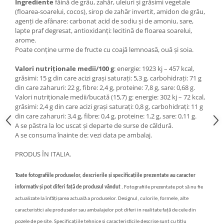
Ingrediente
făină de grâu, zahăr, uleiuri și grăsimi vegetale
(floarea-soarelui, cocos), sirop de zahăr invertit, amidon de grâu,
agenți de afânare: carbonat acid de sodiu și de amoniu, sare,
lapte praf degresat, antioxidanți: lecitină de floarea soarelui,
arome.
Poate conține urme de fructe cu coajă lemnoasă, ouă și soia.
Valori nutriționale medii/100 g
: energie: 1923 kj – 457 kcal,
grăsimi: 15 g din care acizi grași saturați: 5,3 g, carbohidrați: 71 g
din care zaharuri: 22 g, fibre: 2,4 g, proteine: 7,8 g, sare: 0,68 g.
Valori nutriționale medii/bucată (15,7) g: energie: 302 kj – 72 kcal,
grăsimi: 2,4 g din care acizi grași saturați: 0,8 g, carbohidrați: 11 g
din care zaharuri: 3,4 g, fibre: 0,4 g, proteine: 1,2 g, sare: 0,11 g.
A se păstra la loc uscat și departe de surse de căldură.
A se consuma înainte de: vezi data pe ambalaj.
PRODUS ÎN ITALIA.
Toate fotografiile produselor, descrierile și specificațiile prezentate au caracter
informativ și pot diferi față de produsul vândut .
Fotografiile prezentate pot să nu fie
actualizate la înfățișarea actuală a produselor. Designul, culorile, formele, alte
caracteristici ale produselor sau ambalajelor pot diferi in realitate față de cele din
pozele de pe site. Specificațiile tehnice si caracteristicile descrise sunt cu titlu