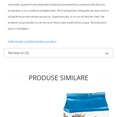
informativ, putând fi schimbate fără înștiințare prealabilă din partea producătorilor
produselor și nu constituie obligativitate . Nicio prezentare, fotografie sau descriere nu
obligă firma producatoare sau pe noi, Supermercato, în niciun fel față de client. Ne
străduim să actualizăm în cel mai scurt timp toate modificările ce apar. Vă mulțumim
pentru înțelegere !
Informatii conformitate produs
Review-uri
(0)
PRODUSE SIMILARE