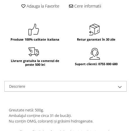
Adauga la Favorite
Cere informatii
Bere italiana
Vinuri italiene
Bauturi aperitive, alcoolice
Apa italiana
Sucuri si bauturi racoritoare
Produse 100% calitate italiana
Retur garantat în 30 zile
Ceai
Panettone cozonac italian,
Pandoro si Balocco
Livrare gratuita la comenzi de
Suport clienti: 0755 000 680
peste 500 lei
Produse fara gluten
Produse de panificatie
Descriere
Produse de patiserie
Greutate netă: 500g.
Ambalajul conține circa 31 de bucăți.
Nu conțin OMG, coloranți și grăsimi hidrogenate.