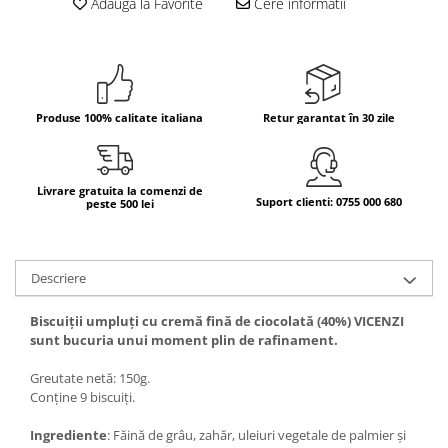
Adauga la Favorite
Cere informatii
Bere italiana
Vinuri italiene
Bauturi aperitive, alcoolice
Apa italiana
Produse 100% calitate italiana
Retur garantat în 30 zile
Sucuri si bauturi racoritoare
Ceai
Panettone cozonac italian,
Livrare gratuita la comenzi de
Suport clienti: 0755 000 680
peste 500 lei
Pandoro si Balocco
Produse fara gluten
Produse de panificatie
Descriere
Produse de patiserie
Biscuiții umpluți cu cremă fină de ciocolată (40%) VICENZI
sunt bucuria unui moment plin de rafinament.
Greutate netă: 150g.
Conține 9 biscuiți.
Ingrediente
: Făină de grâu, zahăr, uleiuri vegetale de palmier și