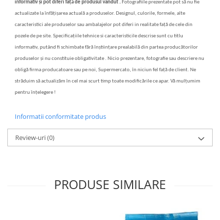
informativ și pot diferi față de produsul vândut .
Fotografiile prezentate pot să nu fie
actualizate la înfățișarea actuală a produselor. Designul, culorile, formele, alte
caracteristici ale produselor sau ambalajelor pot diferi in realitate față de cele din
pozele de pe site. Specificațiile tehnice si caracteristicile descrise sunt cu titlu
informativ, putând fi schimbate fără înștiințare prealabilă din partea producătorilor
produselor și nu constituie obligativitate . Nicio prezentare, fotografie sau descriere nu
obligă firma producatoare sau pe noi, Supermercato, în niciun fel față de client. Ne
străduim să actualizăm în cel mai scurt timp toate modificările ce apar. Vă mulțumim
pentru înțelegere !
Informatii conformitate produs
Review-uri
(0)
PRODUSE SIMILARE