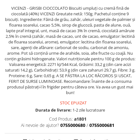
Crapate
Hartie igienica
Geluri de dus pentru Barbati si
Fructe si legume din Italia
Femei din Italia
VICENZI - GRISBI CIOCCOLATO Biscuiti umpluți cu cremă fină de
Solutii curatat suprafete baie
Sosuri Italiene
ciocolată (40%) VICENZI Greutate netă: 150g. Pachetul conține 9
Spumant de baie
Solutii anticalcar
biscuiți. Ingrediente: Făină de grâu, zahăr, uleiuri vegetale de palmier și
Sosuri de rosii si pasta de tomate
Sapun Lichid sau Solid
floarea soarelui, cacao 5,5%, sirop de glucoză, pasta de alune, ouă,
Igiena casei
Antibacterian Pentru Fata sau
lapte praf integral, unt, masă de cacao 3% în cremă, ciocolată amăruie
Sosuri paste
Solutie curatat geamuri
2,5% în cremă (zahăr, masă de cacao, unt de cacao, emulgator: lecitină
Maini
Servetele umede, nazale
Produse proaspete
de floarea soarelui, arome), emulgator: lecitina din floarea soarelui,
Degresant mobila
Parfumuri Italiene
sare, agenți de afânare: carbonat de sodiu, carbonat de amoniu,
Blaturi de pizza
Degresant universal
arome. Pot să conțină urme de arahide, soia, alte fructe cu coajă. Nu
Produse Igiena Dentara
Branzeturi italiene
conțin grăsimi hidrogenate. Valori nutriționale pentru 100 g de produs:
Parfum, odorizant camera
Valoarea energetică: 2271 kJ/544 Kcal, Grăsimi: 33,2 g (din care acizi
Pasta de dinti
Mezeluri italiene
Detergenti pardoseli
saturati 14,2 g), Carbohidrați: 53,9 g (din care zaharuri 29,7 g), Fibre: 3 g.
Periute de Dinti
Dulciuri italiene
Proteine: 6 g, Sare: 0,65 g. A SE PĂSTRA LA LOC RĂCOROS ȘI USCAT,
Solutii anti insecte
Apa de Gura
FERIT DE SURSE LUMINOASE. Recomandare: Înainte de a consuma
Biscuiti italieni
produsul păstrați-l în frigider pentru câteva ore. Va avea un gust mai
Igiena intima
Prajituri, napolitane, cornuri
bun!
italiene
Absorbante
STOC EPUIZAT
Bomboane italiene
Geluri intime
Durata de livrare:
1-2 zile lucratoare
Ciocolata italiana
Cod Produs:
a1801
Snacksuri italiene
Ai nevoie de ajutor?
0755000680
/
0755000681
Cafea italiana
Bauturi italiene