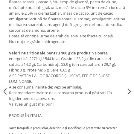
floarea soarelui, cacao 5,5%, sirop de glucoză, pasta de alune,
ouă, lapte praf integral, unt, masă de cacao 3% în cremă, ciocolată
amăruie 2,5% în cremă (zahăr, masă de cacao, unt de cacao,
emulgator: lecitină de floarea soarelui, arome), emulgator: lecitina
de floarea soarelui, sare, agenți de îngroșare: carbonat de sodiu,
carbonat de amoniu, arome.
Poate să conțină urme de arahide, soia, alte fructe cu coajă.
Nu conține grăsimi hidrogenate.
Valori nutriționale pentru 100 g de produs
: Valoarea
energetică: 2271 kJ / 544 Kcal, Grasimi: 33,2 g (din care acizi
saturați 14,2 g), Carbohidrați: 53,9 g (din care zaharuri 29,7 g),
Fibre: 3 g. Proteine: 6 g, Sare: 0,65 g.
A SE PĂSTRA LA LOC RĂCOROS ȘI USCAT, FERIT DE SURSE
LUMINOASE.
A se consuma înainte de: vezi pe ambalaj.
Recomandare: Înainte de a consuma produsul păstrați-l în
frigider pentru câteva ore.
Va avea un gust mai bun!
PRODUS ÎN ITALIA.
Toate fotografiile produselor, descrierile și specificațiile prezentate au caracter