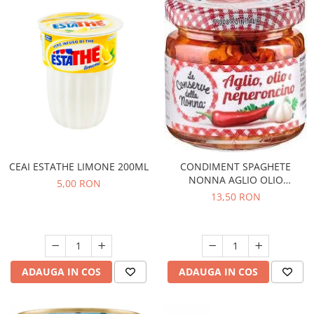
CEAI ESTATHE LIMONE 200ML
CONDIMENT SPAGHETE
NONNA AGLIO OLIO
5,00 RON
PEPERONCINO 90G
13,50 RON
ADAUGA IN COS
ADAUGA IN COS