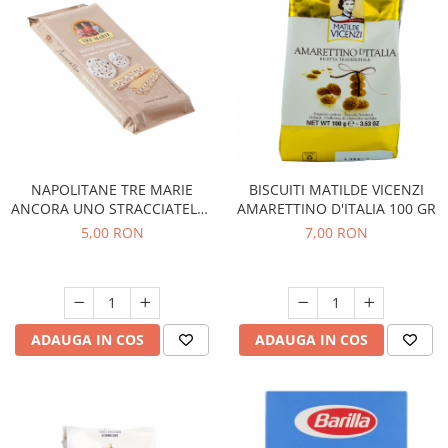
NAPOLITANE TRE MARIE
BISCUITI MATILDE VICENZI
ANCORA UNO STRACCIATELLA
AMARETTINO D'ITALIA 100 GR
36G
5,00 RON
7,00 RON
ADAUGA IN COS
ADAUGA IN COS