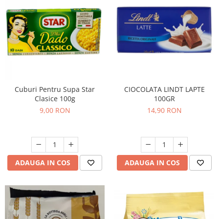
Bere italiana
Vinuri italiene
Bauturi aperitive, alcoolice
Apa italiana
Sucuri si bauturi racoritoare
Ceai
Cuburi Pentru Supa Star
CIOCOLATA LINDT LAPTE
Panettone cozonac italian,
Clasice 100g
100GR
Pandoro si Balocco
9,00 RON
14,90 RON
Produse fara gluten
Produse de panificatie
Produse de patiserie
ADAUGA IN COS
ADAUGA IN COS