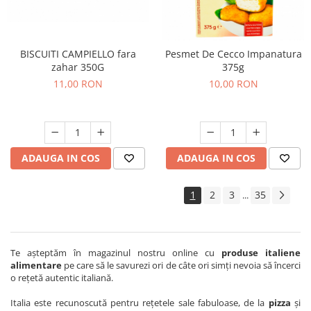
BISCUITI CAMPIELLO fara
Pesmet De Cecco Impanatura
zahar 350G
375g
11,00 RON
10,00 RON
ADAUGA IN COS
ADAUGA IN COS
1
2
3
35
...
Te aşteptăm în magazinul nostru online cu
produse italiene
alimentare
pe care să le savurezi ori de câte ori simţi nevoia să încerci
o reţetă autentic italiană.
Italia este recunoscută pentru reţetele sale fabuloase, de la
pizza
şi