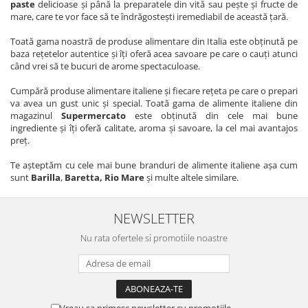
paste
delicioase şi până la preparatele din vită sau peşte şi fructe de
mare, care te vor face să te îndrăgosteşti iremediabil de această ţară.
Toată gama noastră de produse alimentare din Italia este obţinută pe
baza reţetelor autentice şi îţi oferă acea savoare pe care o cauţi atunci
când vrei să te bucuri de arome spectaculoase.
Cumpără produse alimentare italiene şi fiecare reţeta pe care o prepari
va avea un gust unic şi special. Toată gama de alimente italiene din
magazinul
Supermercato
este obţinută din cele mai bune
ingrediente şi îţi oferă calitate, aroma şi savoare, la cel mai avantajos
preţ.
Te așteptăm cu cele mai bune branduri de alimente italiene așa cum
sunt
Barilla
,
Baretta, Rio Mare
și multe altele similare.
NEWSLETTER
Nu rata ofertele si promotiile noastre
Vreau sa primesc newsletter cu promotiile