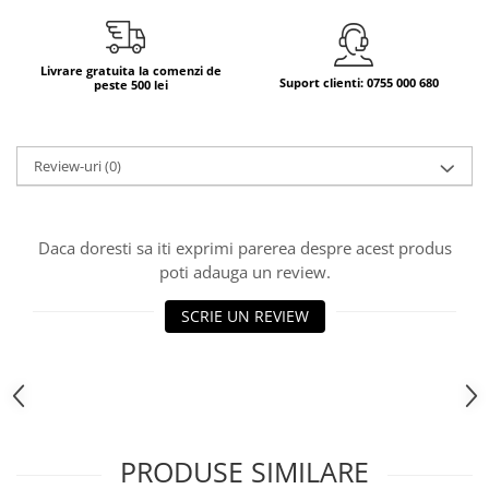
Bere italiana
Vinuri italiene
Livrare gratuita la comenzi de
Suport clienti: 0755 000 680
peste 500 lei
Bauturi aperitive, alcoolice
Apa italiana
Sucuri si bauturi racoritoare
Review-uri
(0)
Ceai
Panettone cozonac italian,
Pandoro si Balocco
Daca doresti sa iti exprimi parerea despre acest produs
Produse fara gluten
poti adauga un review.
Produse de panificatie
SCRIE UN REVIEW
Produse de patiserie
PRODUSE SIMILARE