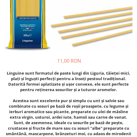
Crapate
Hartie igienica
Geluri de dus pentru Barbati si
Fructe si legume din Italia
Femei din Italia
Solutii curatat suprafete baie
Sosuri Italiene
Spumant de baie
Solutii anticalcar
Sosuri de rosii si pasta de tomate
Sapun Lichid sau Solid
Igiena casei
Antibacterian Pentru Fata sau
Sosuri paste
Solutie curatat geamuri
Maini
Servetele umede, nazale
Produse proaspete
Degresant mobila
Parfumuri Italiene
Blaturi de pizza
Degresant universal
Produse Igiena Dentara
Branzeturi italiene
Parfum, odorizant camera
11,00 RON
Pasta de dinti
Mezeluri italiene
Detergenti pardoseli
Periute de Dinti
Dulciuri italiene
Linguine sunt formatul de paste lungi din Liguria, tăieței mici,
Solutii anti insecte
plați și înguști perfecți pentru a însoți pestoul tradițional.
Apa de Gura
Biscuiti italieni
Datorită formei aplatizate și ușor convexe, ele sunt perfecte
Igiena intima
Prajituri, napolitane, cornuri
pentru reținerea sosurilor și a tuturor aromelor.
italiene
Absorbante
Acestea sunt excelente pur și simplu cu unt și salvie sau
Bomboane italiene
Geluri intime
combinate cu sosuri pe bază de roșii proaspete, cu legume și
Ciocolata italiana
ierburi aromatice sau picante, preparate cu ulei de măsline
extra virgin, usturoi, ardei iute, hamsii sau carne de vanat.
Snacksuri italiene
Sunt, de asemenea, ideale cu sosurile pe bază de pește,
Cafea italiana
crustacee și fructe de mare sau cu sosuri "albe" preparate cu
smântână, mascarpone, brânzeturi moi, cu adaos de mirodenii
Bauturi italiene