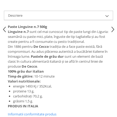
Descriere
Paste
Linguine
n.7 500g
Linguine
n.7
sunt cel mai cunoscut tip de paste lungi din Liguria:
seamănă cu paste mici, plate, înguste de tip tagliatella și au fost
create pentru a fi consumate cu pesto tradițional.
Din 1886 pentru
De Cecco
tradiția de a face paste există, fără
compromisuri. Au adus plăcerea autentică a bucătăriei italiene în
întreaga lume.
Pastele de grâu dur
sunt un element de bază
clasic în cultura alimentară italiană și se află în centrul liniei de
produse
De Cecco
.
100% grâu dur italian
Timp de gătire:
10-12 minute
Valori nutritionale:
energie 1493 Kj / 352Kcal,
proteine 13 g,
carbohidrați 70,2 g,
grăsimi 1,5 g.
PRODUS IN ITALIA
Informatii conformitate produs