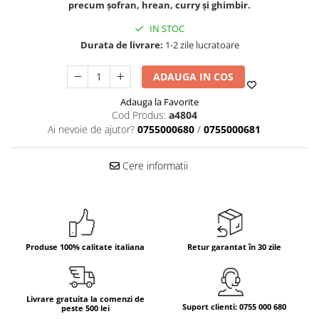
precum șofran, hrean, curry și ghimbir.
Bere italiana
IN STOC
Vinuri italiene
Durata de livrare:
1-2 zile lucratoare
Bauturi aperitive, alcoolice
ADAUGA IN COS
Apa italiana
Sucuri si bauturi racoritoare
Adauga la Favorite
Ceai
Cod Produs:
a4804
Ai nevoie de ajutor?
0755000680
/
0755000681
Panettone cozonac italian,
Pandoro si Balocco
Cere informatii
Produse fara gluten
Produse de panificatie
Produse de patiserie
Produse 100% calitate italiana
Retur garantat în 30 zile
Livrare gratuita la comenzi de
Suport clienti: 0755 000 680
peste 500 lei