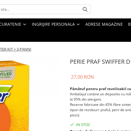
CURATENIE
INGRIJIRE PERSONALA
ADRESE MAGAZINE
B
TER KIT + 3 PANNI
PERIE PRAF SWIFFER D
27,00 RON
Pămătuf pentru praf reutilizabil c
Ambalajul conține un dispozitiv cu m
la 95% din alergeni.
Rezerve fabricate din 45% fibre sintet
tipuri de reziduuri: praful, perii de an
pisici).
IN STOC