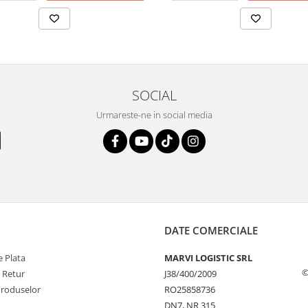
SOCIAL
Urmareste-ne in social media
DATE COMERCIALE
 Plata
MARVI LOGISTIC SRL
©
e Retur
J38/400/2009
Produselor
RO25858736
DN7, NR 315