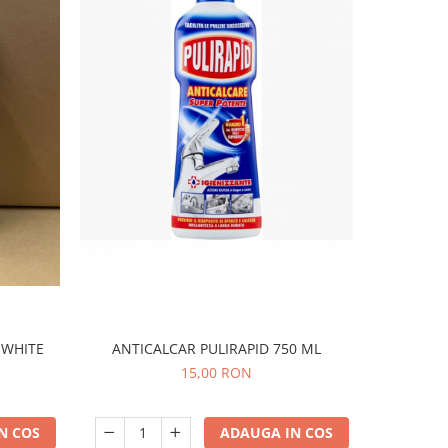
ANTICALCAR PULIRAPID 750 ML
 WHITE
PROSO
15,00 RON
ADAUGA IN COS
N COS