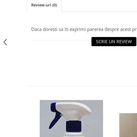
Review-uri
(0)
Bere italiana
Vinuri italiene
Bauturi aperitive, alcoolice
Daca doresti sa iti exprimi parerea despre acest 
Apa italiana
Sucuri si bauturi racoritoare
SCRIE UN REVIEW
Ceai
Panettone cozonac italian,
Pandoro si Balocco
Produse fara gluten
Produse de panificatie
Produse de patiserie