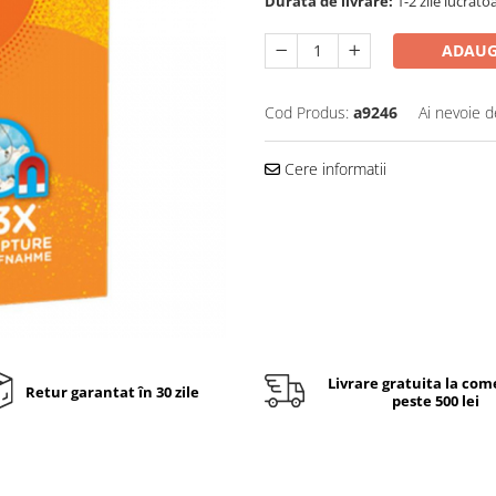
Durata de livrare:
1-2 zile lucrato
ADAUG
Cod Produs:
a9246
Ai nevoie d
Cere informatii
Livrare gratuita la com
Retur garantat în 30 zile
peste 500 lei