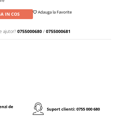
are
Adauga la Favorite
A IN COS
e ajutor?
0755000680
/
0755000681
enzi de
Suport clienti: 0755 000 680