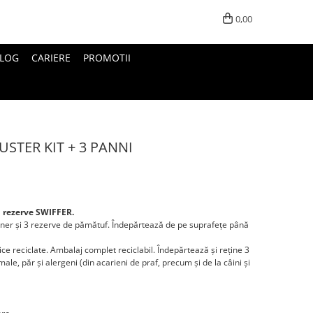
0,00
LOG
CARIERE
PROMOTII
USTER KIT + 3 PANNI
u rezerve SWIFFER.
âner și 3 rezerve de pămătuf. Îndepărtează de pe suprafețe până
ice reciclate. Ambalaj complet reciclabil. Îndepărtează și reține 3
imale, păr și alergeni (din acarieni de praf, precum și de la câini și