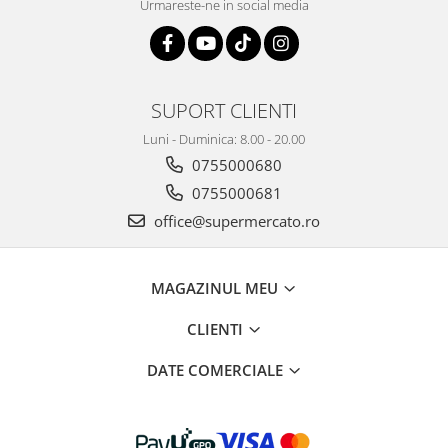
Urmareste-ne in social media
Bere italiana
Vinuri italiene
Bauturi aperitive, alcoolice
SUPORT CLIENTI
Apa italiana
Sucuri si bauturi racoritoare
Luni - Duminica: 8.00 - 20.00
Ceai
0755000680
Panettone cozonac italian,
0755000681
Pandoro si Balocco
office@supermercato.ro
Produse fara gluten
Produse de panificatie
MAGAZINUL MEU
Produse de patiserie
CLIENTI
DATE COMERCIALE