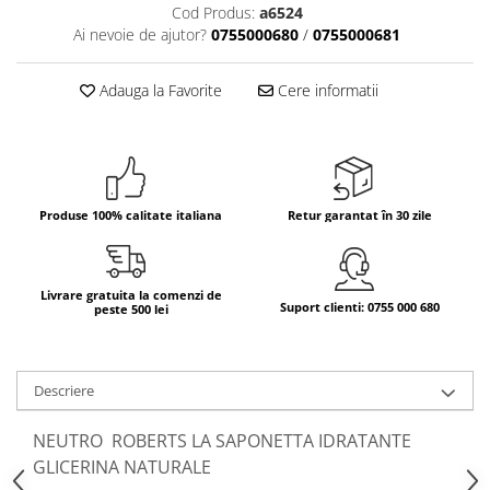
Cod Produs:
a6524
Bere italiana
Ai nevoie de ajutor?
0755000680
/
0755000681
Vinuri italiene
Bauturi aperitive, alcoolice
Adauga la Favorite
Cere informatii
Apa italiana
Sucuri si bauturi racoritoare
Ceai
Panettone cozonac italian,
Produse 100% calitate italiana
Retur garantat în 30 zile
Pandoro si Balocco
Produse fara gluten
Produse de panificatie
Livrare gratuita la comenzi de
Suport clienti: 0755 000 680
peste 500 lei
Produse de patiserie
Descriere
NEUTRO ROBERTS LA SAPONETTA IDRATANTE
GLICERINA NATURALE