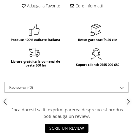
Adauga la Favorite
Cere informatii
Bere italiana
Vinuri italiene
Bauturi aperitive, alcoolice
Apa italiana
Sucuri si bauturi racoritoare
Produse 100% calitate italiana
Retur garantat în 30 zile
Ceai
Panettone cozonac italian,
Pandoro si Balocco
Livrare gratuita la comenzi de
Suport clienti: 0755 000 680
peste 500 lei
Produse fara gluten
Produse de panificatie
Review-uri
(0)
Produse de patiserie
Daca doresti sa iti exprimi parerea despre acest produs
poti adauga un review.
SCRIE UN REVIEW