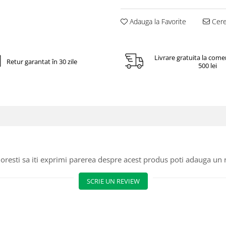
Adauga la Favorite
Cere 
Livrare gratuita la come
Retur garantat în 30 zile
500 lei
oresti sa iti exprimi parerea despre acest produs poti adauga un 
SCRIE UN REVIEW