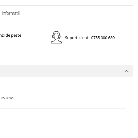
informatii
nzi de peste
Suport clienti: 0755 000 680
review.