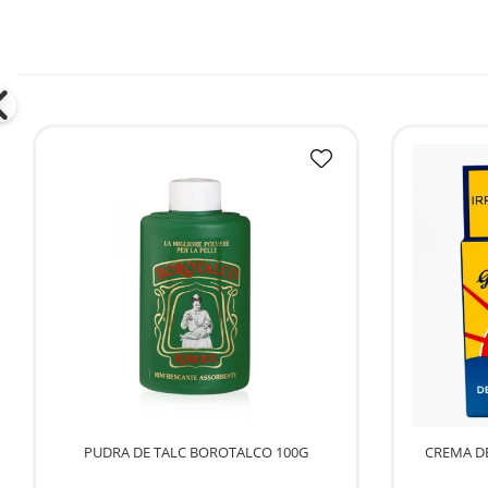
Bere italiana
Vinuri italiene
Bauturi aperitive, alcoolice
Apa italiana
Sucuri si bauturi racoritoare
Ceai
Panettone cozonac italian,
Pandoro si Balocco
Produse fara gluten
Produse de panificatie
Produse de patiserie
PUDRA DE TALC BOROTALCO 100G
CREMA D