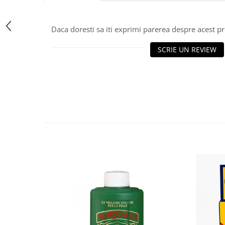
Bere italiana
Vinuri italiene
Daca doresti sa iti exprimi parerea despre acest 
Bauturi aperitive, alcoolice
SCRIE UN REVIEW
Apa italiana
Sucuri si bauturi racoritoare
Ceai
Panettone cozonac italian,
Pandoro si Balocco
Produse fara gluten
Produse de panificatie
Produse de patiserie