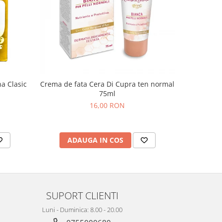
a Clasic
GEL DE D
Crema de fata Cera Di Cupra ten normal
75ml
16,00 RON
AD
ADAUGA IN COS
SUPORT CLIENTI
Luni - Duminica: 8.00 - 20.00