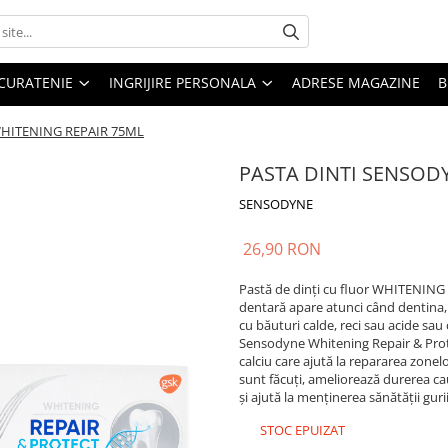
CURATENIE
INGRIJIRE PERSONALA
ADRESE MAGAZINE
B
HITENING REPAIR 75ML
PASTA DINTI SENSOD
SENSODYNE
26,90 RON
Pastă de dinți cu fluor WHITENING 
dentară apare atunci când dentina, 
cu băuturi calde, reci sau acide sau 
Sensodyne Whitening Repair & Prot
calciu care ajută la repararea zonelo
sunt făcuți, ameliorează durerea cau
și ajută la menținerea sănătății gur
STOC EPUIZAT