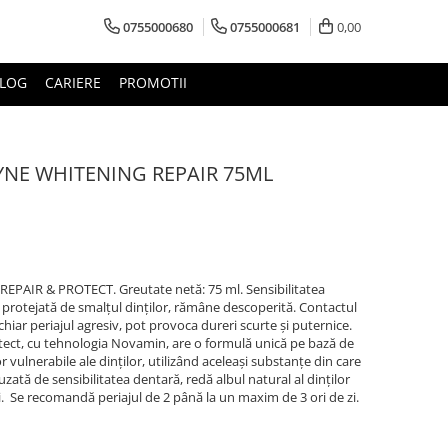
0755000680
0755000681
0,00
LOG
CARIERE
PROMOTII
YNE WHITENING REPAIR 75ML
REPAIR & PROTECT. Greutate netă: 75 ml. Sensibilitatea
protejată de smalțul dinților, rămâne descoperită. Contactul
chiar periajul agresiv, pot provoca dureri scurte și puternice.
ect, cu tehnologia Novamin, are o formulă unică pe bază de
r vulnerabile ale dinților, utilizând aceleași substanțe din care
zată de sensibilitatea dentară, redă albul natural al dinților
ii. Se recomandă periajul de 2 până la un maxim de 3 ori de zi.