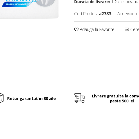
Durata de livrare:
1-2 zile lucrato
Cod Produs:
a2783
Ai nevoie d
Adauga la Favorite
Cere 
Livrare gratuita la com
Retur garantat în 30 zile
peste 500 lei