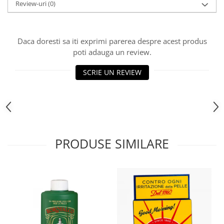
Review-uri
(0)
Bere italiana
Vinuri italiene
Daca doresti sa iti exprimi parerea despre acest produs
Bauturi aperitive, alcoolice
poti adauga un review.
Apa italiana
Sucuri si bauturi racoritoare
SCRIE UN REVIEW
Ceai
Panettone cozonac italian,
Pandoro si Balocco
Produse fara gluten
Produse de panificatie
PRODUSE SIMILARE
Produse de patiserie