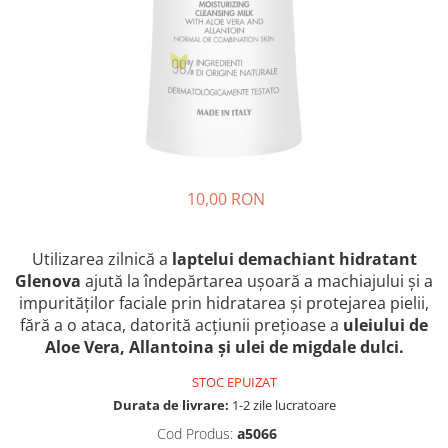
Crapate
Hartie igienica
Geluri de dus pentru Barbati si
Fructe si legume din Italia
Femei din Italia
Solutii curatat suprafete baie
Sosuri Italiene
Spumant de baie
Solutii anticalcar
Sosuri de rosii si pasta de tomate
Sapun Lichid sau Solid
Igiena casei
Antibacterian Pentru Fata sau
Sosuri paste
Solutie curatat geamuri
Maini
Servetele umede, nazale
Produse proaspete
Degresant mobila
Parfumuri Italiene
Blaturi de pizza
Degresant universal
Produse Igiena Dentara
Branzeturi italiene
Parfum, odorizant camera
10,00 RON
Pasta de dinti
Mezeluri italiene
Detergenti pardoseli
Periute de Dinti
Dulciuri italiene
Solutii anti insecte
Utilizarea zilnică a
laptelui demachiant hidratant
Apa de Gura
Biscuiti italieni
Glenova
ajută la îndepărtarea ușoară a machiajului și a
Igiena intima
Prajituri, napolitane, cornuri
impurităților faciale prin hidratarea și protejarea pielii,
italiene
Absorbante
fără a o ataca, datorită acțiunii prețioase a
uleiului de
Bomboane italiene
Geluri intime
Aloe Vera, Allantoina și ulei de migdale dulci.
Ciocolata italiana
STOC EPUIZAT
Snacksuri italiene
Durata de livrare:
1-2 zile lucratoare
Cafea italiana
Cod Produs:
a5066
Bauturi italiene