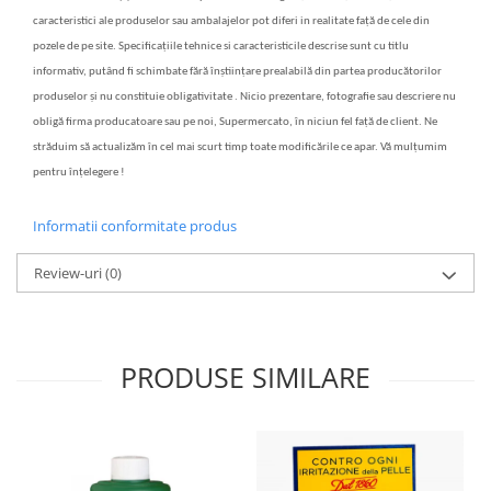
caracteristici ale produselor sau ambalajelor pot diferi in realitate față de cele din
pozele de pe site. Specificațiile tehnice si caracteristicile descrise sunt cu titlu
informativ, putând fi schimbate fără înștiințare prealabilă din partea producătorilor
produselor și nu constituie obligativitate . Nicio prezentare, fotografie sau descriere nu
obligă firma producatoare sau pe noi, Supermercato, în niciun fel față de client. Ne
străduim să actualizăm în cel mai scurt timp toate modificările ce apar. Vă mulțumim
pentru înțelegere !
Informatii conformitate produs
Review-uri
(0)
PRODUSE SIMILARE