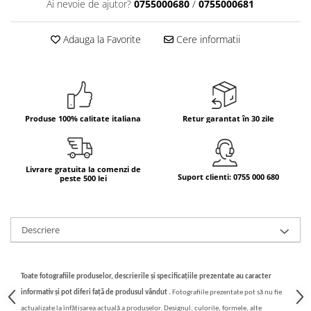
Ai nevoie de ajutor?
0755000680
/
0755000681
Bere italiana
Vinuri italiene
Adauga la Favorite
Cere informatii
Bauturi aperitive, alcoolice
Apa italiana
Sucuri si bauturi racoritoare
Ceai
Produse 100% calitate italiana
Retur garantat în 30 zile
Panettone cozonac italian,
Pandoro si Balocco
Produse fara gluten
Livrare gratuita la comenzi de
Suport clienti: 0755 000 680
peste 500 lei
Produse de panificatie
Produse de patiserie
Descriere
Toate fotografiile produselor, descrierile și specificațiile prezentate au caracter
informativ și pot diferi față de produsul vândut .
Fotografiile prezentate pot să nu fie
actualizate la înfățișarea actuală a produselor. Designul, culorile, formele, alte