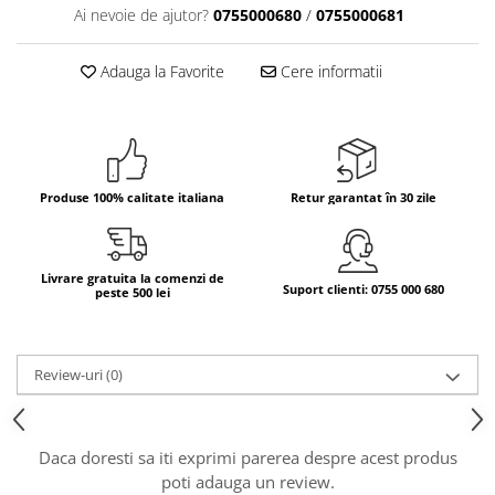
Ai nevoie de ajutor?
0755000680
/
0755000681
Bere italiana
Vinuri italiene
Adauga la Favorite
Cere informatii
Bauturi aperitive, alcoolice
Apa italiana
Sucuri si bauturi racoritoare
Ceai
Produse 100% calitate italiana
Retur garantat în 30 zile
Panettone cozonac italian,
Pandoro si Balocco
Produse fara gluten
Livrare gratuita la comenzi de
Suport clienti: 0755 000 680
peste 500 lei
Produse de panificatie
Produse de patiserie
Review-uri
(0)
Daca doresti sa iti exprimi parerea despre acest produs
poti adauga un review.