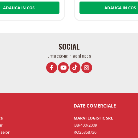
ADAUGA IN COS
ADAUGA IN COS
SOCIAL
Urmareste-ne in social media
DATE COMERCIALE
ta
MARVI LOGISTIC SRL
ur
J38/400/2009
selor
RO25858736