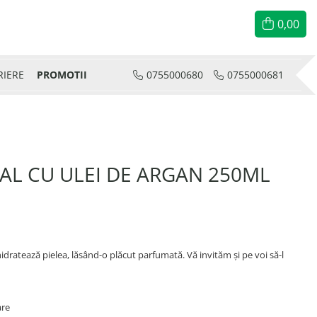
0,00
RIERE
PROMOTII
0755000680
0755000681
DAL CU ULEI DE ARGAN 250ML
hidratează pielea, lăsând-o plăcut parfumată. Vă invităm și pe voi să-l
are