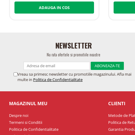
ADAUGA IN COS
NEWSLETTER
Nu rata ofertele si promotiile noastre
Vreau sa primesc newsletter cu promotiile magazinului. Afla mai
multe in
Politica de Confidentialitate
MAGAZINUL MEU
CLIENTI
Despre noi
Metode de Pla
Termeni si Conditii
Politica de Ret
Politica de Confidentialitate
Garantia Produ