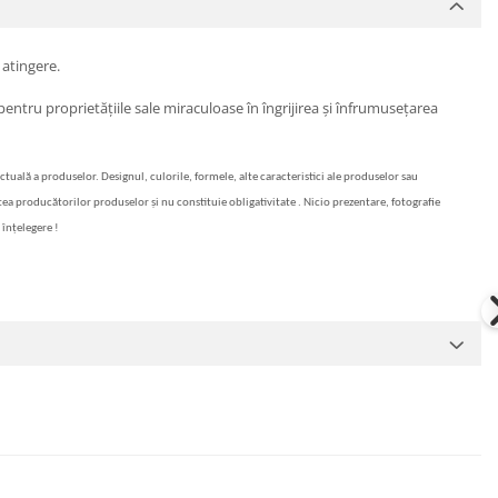
 atingere.
 pentru proprietățiile sale miraculoase în îngrijirea și înfrumusețarea
actuală a produselor. Designul, culorile, formele, alte caracteristici ale produselor sau
artea producătorilor produselor și nu constituie obligativitate . Nicio prezentare, fotografie
 înțelegere !