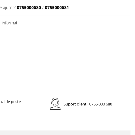
e ajutor?
0755000680
/
0755000681
informatii
nzi de peste
Suport clienti: 0755 000 680