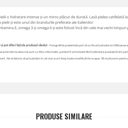
ielii o hidratare intense și un miros plăcut de durată. Lasă pielea catifelată la
pielii și este unul din brandurile preferate ale italienilor.
, vitamina E, omega 3 și omega 6 și este folosit încă din cele mai vechi timpuri
 și pot diferi față de produsul vândut .
Fotografiile prezentate pot să nu fie actualizate la înfățișarea 
i caracteristicile descrise sunt cu titlu informativ, putând fi schimbate fără înștiințare prealabilă din p
lient. Ne străduim să actualizăm în cel mai scurt timp toate modificările ce apar. Vă mulțumim pentru
PRODUSE SIMILARE