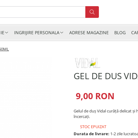
IE
INGRIJIRE PERSONALA
ADRESE MAGAZINE
BLOG
CA
250ML
GEL DE DUS VI
9,00 RON
Gelul de duș Vidal curăță delicat și 
încercați.
STOC EPUIZAT
Durata de livrare:
1-2 zile lucrato