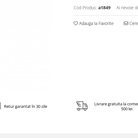
Cod Produs:
a1849
Ai nevoie d
Adauga la Favorite
Cere 
Livrare gratuita la come
Retur garantat în 30 zile
500 lei