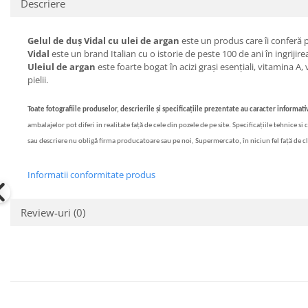
Descriere
Bere italiana
Vinuri italiene
Gelul de duș Vidal cu ulei de argan
este un produs care îi conferă p
Vidal
este un brand Italian cu o istorie de peste 100 de ani în ingrijirea 
Bauturi aperitive, alcoolice
Uleiul de argan
este foarte bogat în acizi grași esențiali, vitamina A
Apa italiana
pielii.
Sucuri si bauturi racoritoare
Ceai
Toate fotografiile produselor, descrierile și specificațiile prezentate au caracter informativ
Panettone cozonac italian,
ambalajelor pot diferi in realitate față de cele din pozele de pe site. Specificațiile tehnice s
Pandoro si Balocco
sau descriere nu obligă firma producatoare sau pe noi, Supermercato, în niciun fel față de c
Produse fara gluten
Informatii conformitate produs
Produse de panificatie
Produse de patiserie
Review-uri
(0)