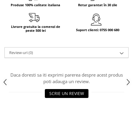
Produse 100% calitate italiana
Retur garantat în 30 zile
Bere italiana
Vinuri italiene
Bauturi aperitive, alcoolice
Livrare gratuita la comenzi de
Suport clienti: 0755 000 680
peste 500 lei
Apa italiana
Sucuri si bauturi racoritoare
Ceai
Review-uri
(0)
Panettone cozonac italian,
Pandoro si Balocco
Produse fara gluten
Daca doresti sa iti exprimi parerea despre acest produs
Produse de panificatie
poti adauga un review.
Produse de patiserie
SCRIE UN REVIEW