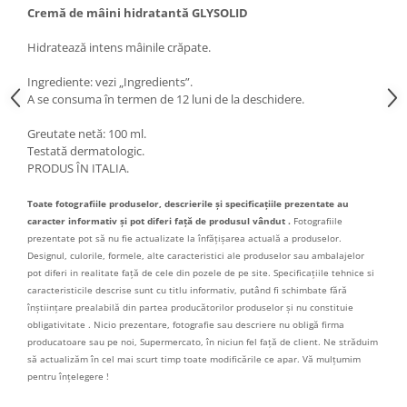
Cremă de mâini hidratantă GLYSOLID
Hidratează intens mâinile crăpate.
Ingrediente: vezi „Ingredients”.
A se consuma în termen de 12 luni de la deschidere.
Greutate netă: 100 ml.
Testată dermatologic.
PRODUS ÎN ITALIA.
Toate fotografiile produselor, descrierile și specificațiile prezentate au
caracter informativ și pot diferi față de produsul vândut .
Fotografiile
prezentate pot să nu fie actualizate la înfățișarea actuală a produselor.
Designul, culorile, formele, alte caracteristici ale produselor sau ambalajelor
pot diferi in realitate față de cele din pozele de pe site. Specificațiile tehnice si
caracteristicile descrise sunt cu titlu informativ, putând fi schimbate fără
înștiințare prealabilă din partea producătorilor produselor și nu constituie
obligativitate . Nicio prezentare, fotografie sau descriere nu obligă firma
producatoare sau pe noi, Supermercato, în niciun fel față de client. Ne străduim
să actualizăm în cel mai scurt timp toate modificările ce apar. Vă mulțumim
pentru înțelegere !