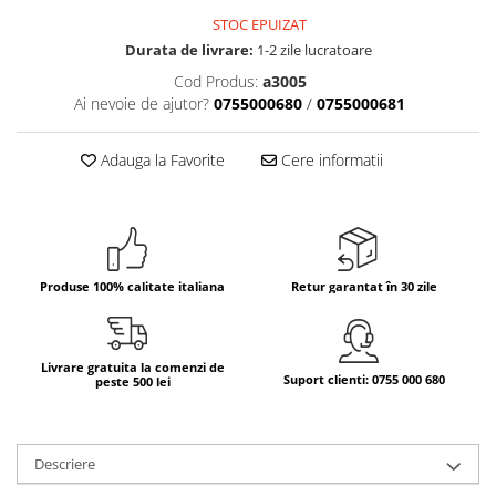
STOC EPUIZAT
Bere italiana
Durata de livrare:
1-2 zile lucratoare
Vinuri italiene
Cod Produs:
a3005
Bauturi aperitive, alcoolice
Ai nevoie de ajutor?
0755000680
/
0755000681
Apa italiana
Sucuri si bauturi racoritoare
Adauga la Favorite
Cere informatii
Ceai
Panettone cozonac italian,
Pandoro si Balocco
Produse fara gluten
Produse 100% calitate italiana
Retur garantat în 30 zile
Produse de panificatie
Produse de patiserie
Livrare gratuita la comenzi de
Suport clienti: 0755 000 680
peste 500 lei
Descriere