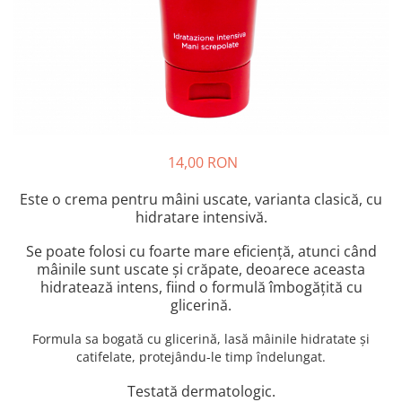
Crapate
Hartie igienica
Geluri de dus pentru Barbati si
Fructe si legume din Italia
Femei din Italia
Solutii curatat suprafete baie
Sosuri Italiene
Spumant de baie
Solutii anticalcar
Sosuri de rosii si pasta de tomate
Sapun Lichid sau Solid
Igiena casei
Antibacterian Pentru Fata sau
Sosuri paste
Solutie curatat geamuri
Maini
Servetele umede, nazale
Produse proaspete
Degresant mobila
Parfumuri Italiene
Blaturi de pizza
Degresant universal
Produse Igiena Dentara
14,00 RON
Branzeturi italiene
Parfum, odorizant camera
Pasta de dinti
Mezeluri italiene
Detergenti pardoseli
Este o crema pentru mâini uscate, varianta clasică, cu
Periute de Dinti
Dulciuri italiene
hidratare intensivă.
Solutii anti insecte
Apa de Gura
Biscuiti italieni
Se poate folosi cu foarte mare eficiență, atunci când
Igiena intima
Prajituri, napolitane, cornuri
mâinile sunt uscate și crăpate, deoarece aceasta
italiene
Absorbante
hidratează intens, fiind o formulă îmbogățită cu
Bomboane italiene
glicerină.
Geluri intime
Ciocolata italiana
Formula sa bogată cu glicerină, lasă mâinile hidratate și
Snacksuri italiene
catifelate, protejându-le timp îndelungat.
Cafea italiana
Testată dermatologic.
Bauturi italiene