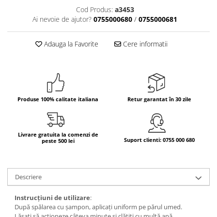
Cod Produs:
a3453
Bere italiana
Ai nevoie de ajutor?
0755000680
/
0755000681
Vinuri italiene
Bauturi aperitive, alcoolice
Adauga la Favorite
Cere informatii
Apa italiana
Sucuri si bauturi racoritoare
Ceai
Panettone cozonac italian,
Pandoro si Balocco
Produse 100% calitate italiana
Retur garantat în 30 zile
Produse fara gluten
Produse de panificatie
Livrare gratuita la comenzi de
Suport clienti: 0755 000 680
peste 500 lei
Produse de patiserie
Descriere
Instrucțiuni de utilizare
:
După spălarea cu șampon, aplicați uniform pe părul umed.
Lăsați să acționeze câteva minute și clătiți cu multă apă.