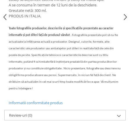
A se consuma în termen de 12 luni de la deschidere.
Greutate netă: 300 ml.
PRODUS IN ITALIA.
Toate fotografiile produselor, descrierile și specificațiile prezentate au caracter
informativ și pot diferi față de produsul vândut .
Fotografiile prezentate pot să nu fie
actualizate la înfățișarea actuală a produselor. Designul, culorile, formele, alte
caracteristici ale produselor sau ambalajelor pot diferi in realitate față de cele din
pozele de pe site. Specificațiile tehnice si caracteristicile descrise sunt cu titlu
informativ, putând fi schimbate fără înștiințare prealabilă din partea producătorilor
produselor și nu constituie obligativitate . Nicio prezentare, fotografie sau descriere nu
obligă firma producatoare sau pe noi, Supermercato, în niciun fel față de client. Ne
străduim să actualizăm în cel mai scurt timp toate modificările ce apar. Vă mulțumim
pentru înțelegere !
Informatii conformitate produs
Review-uri
(0)