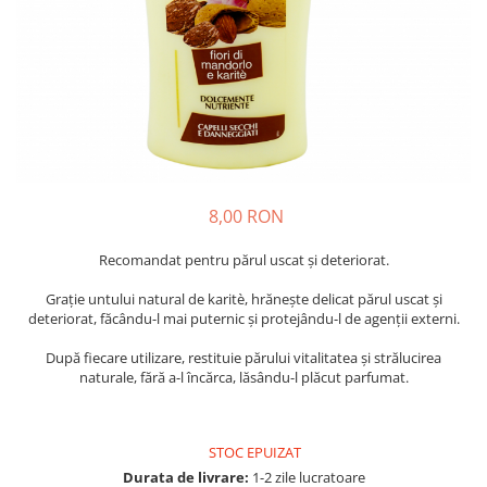
Crapate
Hartie igienica
Geluri de dus pentru Barbati si
Fructe si legume din Italia
Femei din Italia
Solutii curatat suprafete baie
Sosuri Italiene
Spumant de baie
Solutii anticalcar
Sosuri de rosii si pasta de tomate
Sapun Lichid sau Solid
Igiena casei
Antibacterian Pentru Fata sau
Sosuri paste
Solutie curatat geamuri
Maini
Servetele umede, nazale
Produse proaspete
Degresant mobila
Parfumuri Italiene
Blaturi de pizza
Degresant universal
Produse Igiena Dentara
Branzeturi italiene
Parfum, odorizant camera
8,00 RON
Pasta de dinti
Mezeluri italiene
Detergenti pardoseli
Periute de Dinti
Dulciuri italiene
Recomandat pentru părul uscat și deteriorat.
Solutii anti insecte
Apa de Gura
Biscuiti italieni
Grație untului natural de karitè, hrănește delicat părul uscat și
Igiena intima
Prajituri, napolitane, cornuri
deteriorat, făcându-l mai puternic și protejându-l de agenții externi.
italiene
Absorbante
După fiecare utilizare, restituie părului vitalitatea și strălucirea
Bomboane italiene
Geluri intime
naturale, fără a-l încărca, lăsându-l plăcut parfumat.
Ciocolata italiana
Snacksuri italiene
Cafea italiana
STOC EPUIZAT
Durata de livrare:
1-2 zile lucratoare
Bauturi italiene